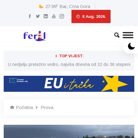
c
27.99
Bar, Crna Gora
8 Aug. 2026.
TOP VIJEST:
eni
U nedjelju pretežno vedro, najviša dnevna od 32 do 36 stepeni
U 
Početna
Prova