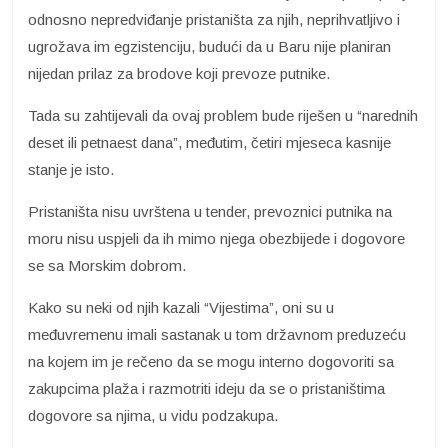
odnosno nepredviđanje pristaništa za njih, neprihvatljivo i
ugrožava im egzistenciju, budući da u Baru nije planiran
nijedan prilaz za brodove koji prevoze putnike.
Tada su zahtijevali da ovaj problem bude riješen u “narednih
deset ili petnaest dana”, međutim, četiri mjeseca kasnije
stanje je isto.
Pristaništa nisu uvrštena u tender, prevoznici putnika na
moru nisu uspjeli da ih mimo njega obezbijede i dogovore
se sa Morskim dobrom.
Kako su neki od njih kazali “Vijestima”, oni su u
međuvremenu imali sastanak u tom državnom preduzeću
na kojem im je rečeno da se mogu interno dogovoriti sa
zakupcima plaža i razmotriti ideju da se o pristaništima
dogovore sa njima, u vidu podzakupa.