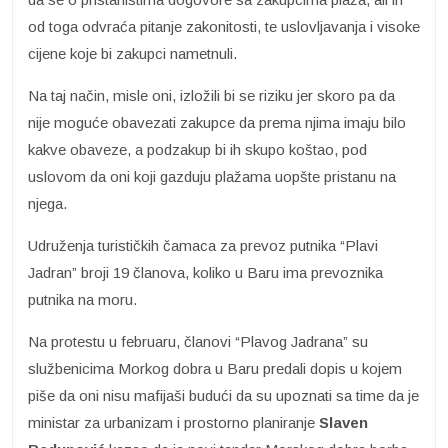
od toga odvraća pitanje zakonitosti, te uslovljavanja i visoke
cijene koje bi zakupci nametnuli.
Na taj način, misle oni, izložili bi se riziku jer skoro pa da
nije moguće obavezati zakupce da prema njima imaju bilo
kakve obaveze, a podzakup bi ih skupo koštao, pod
uslovom da oni koji gazduju plažama uopšte pristanu na
njega.
Udruženja turističkih čamaca za prevoz putnika “Plavi
Jadran” broji 19 članova, koliko u Baru ima prevoznika
putnika na moru.
Na protestu u februaru, članovi “Plavog Jadrana” su
službenicima Morkog dobra u Baru predali dopis u kojem
piše da oni nisu mafijaši budući da su upoznati sa time da je
ministar za urbanizam i prostorno planiranje
Slaven