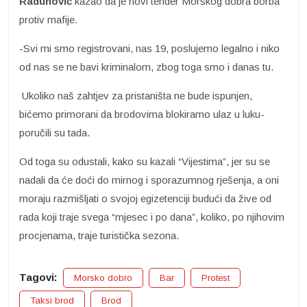
Radunović
kazao da je novi tender Morskog dobra borba
protiv mafije.
-Svi mi smo registrovani, nas 19, poslujemo legalno i niko
od nas se ne bavi kriminalom, zbog toga smo i danas tu.
Ukoliko naš zahtjev za pristaništa ne bude ispunjen,
bićemo primorani da brodovima blokiramo ulaz u luku-
poručili su tada.
Od toga su odustali, kako su kazali “Vijestima”, jer su se
nadali da će doći do mirnog i sporazumnog rješenja, a oni
moraju razmišljati o svojoj egizetenciji budući da žive od
rada koji traje svega “mjesec i po dana”, koliko, po njihovim
procjenama, traje turistička sezona.
Tagovi:
Morsko dobro
Bar
Protest
Taksi brod
Brod