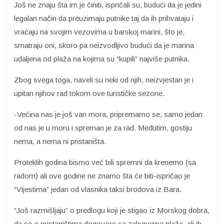
Još ne znaju šta im je činiti, ispričali su, budući da je jedini
legalan način da preuzimaju putnike taj da ih prihvataju i
vraćaju na svojim vezovima u barskoj marini, što je,
smatraju oni, skoro pa neizvodljivo budući da je marina
udaljena od plaža na kojima su “kupili” najviše putnika.
Zbog svega toga, naveli su neki od njih, neizvjestan je i
upitan njihov rad tokom ove turističke sezone.
-Većina nas je još van mora, pripremamo se, samo jedan
od nas je u moru i spreman je za rad. Međutim, gostiju
nema, a nema ni pristaništa.
Proteklih godina bismo već bili spremni da krenemo (sa
radom) ali ove godine ne znamo šta će biti-ispričao je
“Vijestima” jedan od vlasnika taksi brodova iz Bara.
“Još razmišljaju” o predlogu koji je stigao iz Morskog dobra,
da se o pristaništima dogovore sa zakupcima plaža, ali ih