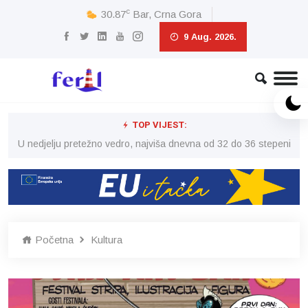
c
30.87
Bar, Crna Gora
9 Aug. 2026.
TOP VIJEST:
eni
U nedjelju pretežno vedro, najviša dnevna od 32 do 36 stepeni
U 
Početna
Kultura