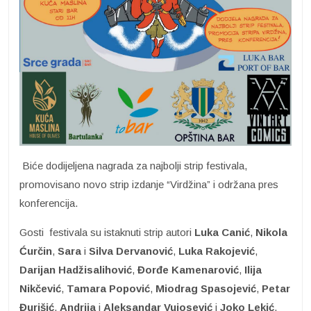
Biće dodijeljena nagrada za najbolji strip festivala,
promovisano novo strip izdanje “Virdžina” i održana pres
konferencija.
Gosti festivala su istaknuti strip autori
Luka Canić
,
Nikola
Ćurčin
,
Sara
i
Silva Dervanović
,
Luka Rakojević
,
Darijan Hadžisalihović
,
Đorđe Kamenarović
,
Ilija
Nikčević
,
Tamara
Popović
,
Miodrag Spasojević
,
Petar
Đurišić
,
Andrija
i
Aleksandar Vujosević
i
Joko Lekić
.