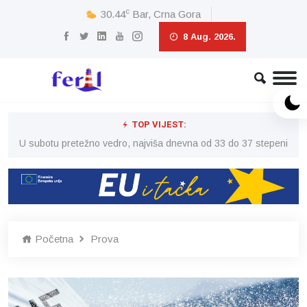
c
30.44
Bar, Crna Gora
8 Aug. 2026.
TOP VIJEST:
eni
U subotu pretežno vedro, najviša dnevna od 33 do 37 stepeni
U 
Početna
Prova