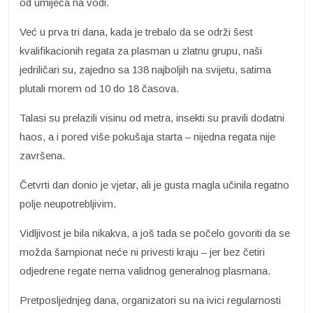
od umijeća na vodi.
Već u prva tri dana, kada je trebalo da se održi šest
kvalifikacionih regata za plasman u zlatnu grupu, naši
jedriličari su, zajedno sa 138 najboljih na svijetu, satima
plutali morem od 10 do 18 časova.
Talasi su prelazili visinu od metra, insekti su pravili dodatni
haos, a i pored više pokušaja starta – nijedna regata nije
završena.
Četvrti dan donio je vjetar, ali je gusta magla učinila regatno
polje neupotrebljivim.
Vidljivost je bila nikakva, a još tada se počelo govoriti da se
možda šampionat neće ni privesti kraju – jer bez četiri
odjedrene regate nema validnog generalnog plasmana.
Pretposljednjeg dana, organizatori su na ivici regularnosti