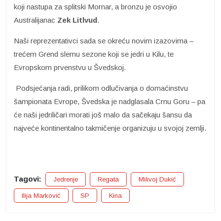
koji nastupa za splitski Mornar, a bronzu je osvojio
Australijanac
Zek Litlvud
.
Naši reprezentativci sada se okreću novim izazovima –
trećem Grend slemu sezone koji se jedri u Kilu, te
Evropskom prvenstvu u Švedskoj.
Podsjećanja radi, prilikom odlučivanja o domaćinstvu
šampionata Evrope, Švedska je nadglasala Crnu Goru – pa
će naši jedriličari morati još malo da sačekaju šansu da
najveće kontinentalno takmičenje organizuju u svojoj zemlji.
Tagovi:
Jedrenje
Regata
Milivoj Dukić
Ilija Marković
SP
Kina