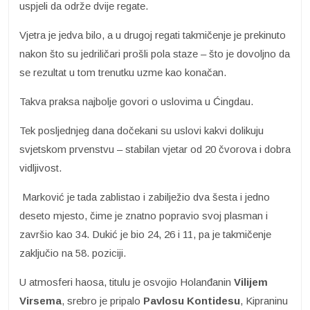
uspjeli da održe dvije regate.
Vjetra je jedva bilo, a u drugoj regati takmičenje je prekinuto
nakon što su jedriličari prošli pola staze – što je dovoljno da
se rezultat u tom trenutku uzme kao konačan.
Takva praksa najbolje govori o uslovima u Ćingdau.
Tek posljednjeg dana dočekani su uslovi kakvi dolikuju
svjetskom prvenstvu – stabilan vjetar od 20 čvorova i dobra
vidljivost.
Marković je tada zablistao i zabilježio dva šesta i jedno
deseto mjesto, čime je znatno popravio svoj plasman i
završio kao 34. Dukić je bio 24, 26 i 11, pa je takmičenje
zaključio na 58. poziciji.
U atmosferi haosa, titulu je osvojio Holanđanin
Vilijem
Virsema
, srebro je pripalo
Pavlosu Kontidesu
, Kipraninu