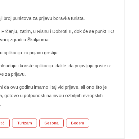
i broj punktova za prijavu boravka turista.
na Prčanju, zatim, u Risnu i Dobroti II, dok će se punkt TO
vnoj zgradi u Škaljarima.
aplikaciju za prijavu gostiju.
ouduju i koriste aplikaciju, dakle, da prijavljuju goste iz
e za prijavu.
 da ovu godinu imamo i taj vid prijave, ali ono što je
ija, gotovo u potpunosti na nivou ozbiljnih evropskih
.
tić
Turizam
Sezona
Bedem