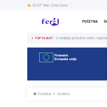
c
31.07
Bar, Crna Gora
POČETNA
D
TOP VIJEST:
U nedjelju pretežno vedro, najvi
Početna
Društvo