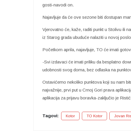
gosti-navodi on.
Najavljuje da će ove sezone biti dostupan manj
Vjerovatno će, kaže, raditi punkt u Stolivu ili 
iz Starog grada ubuduće nalaziti u novoj poslo
Početkom aprila, najavljuje, TO će imati gotovu 
-Svi izdavaci će imati priliku da besplatno downl
udobnosti svog doma, bez odlaska na punktov
Ostavićemo nekoliko punktova koji su nam bitni
najvažnije, prvi put u Crnoj Gori prava aplikac
aplikacija za prijavu boravka-zaključio je Ristić
Tagovi:
Kotor
TO Kotor
Jovan Ris