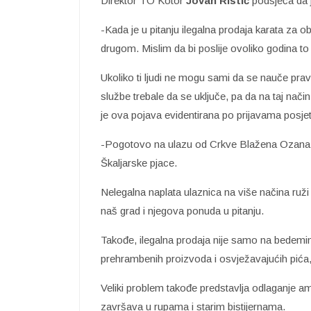
Direktor TO Kotor
Jovan Ristić
podsjeća da j
-Kada je u pitanju ilegalna prodaja karata za
drugom. Mislim da bi poslije ovoliko godina to 
Ukoliko ti ljudi ne mogu sami da se nauče prav
službe trebale da se uključe, pa da na taj nač
je ova pojava evidentirana po prijavama posje
-Pogotovo na ulazu od Crkve Blažena Ozana, a
Škaljarske pjace.
Nelegalna naplata ulaznica na više načina ruž
naš grad i njegova ponuda u pitanju.
Takođe, ilegalna prodaja nije samo na bedemim
prehrambenih proizvoda i osvježavajućih pića,
Veliki problem takođe predstavlja odlaganje 
završava u rupama i starim bistijernama.