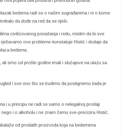
e ova pojava bila prisutna i prethodnih godina.
 obilazak bedema radi se o našim sugrađanima i ni o kome
trebalo da dođe na red da se riješi.
ilima civilizovanog ponašanja i redu, mislim da bi sve
in rješavamo ove probleme-konstatuje Ristić i dodaje da
tilaca bedema.
li smo od prošle godine imali i slučajeve na ulazu sa
i ugled i sve ono što se trudimo da postignemo kada je
a i u principu ne radi se samo o nelegalnoj prodaji
 nego i o alkoholu i ne znam čemu sve-precizira Ristić.
ambalaže od prodatih proizvoda koja na bedemima