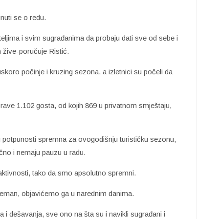
nuti se o redu.
teljima i svim sugrađanima da probaju dati sve od sebe i
žive-poručuje Ristić.
oro počinje i kruzing sezona, a izletnici su počeli da
rave 1.102 gosta, od kojih 869 u privatnom smještaju,
 u potpunosti spremna za ovogodišnju turističku sezonu,
ično i nemaju pauzu u radu.
aktivnosti, tako da smo apsolutno spremni.
preman, objavićemo ga u narednim danima.
 i dešavanja, sve ono na šta su i navikli sugrađani i