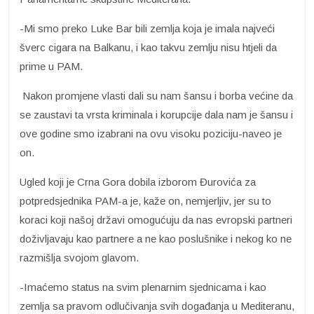
-Mi smo preko Luke Bar bili zemlja koja je imala najveći
šverc cigara na Balkanu, i kao takvu zemlju nisu htjeli da
prime u PAM.
Nakon promjene vlasti dali su nam šansu i borba većine da
se zaustavi ta vrsta kriminala i korupcije dala nam je šansu i
ove godine smo izabrani na ovu visoku poziciju-naveo je
on.
Ugled koji je Crna Gora dobila izborom Đurovića za
potpredsjednika PAM-a je, kaže on, nemjerljiv, jer su to
koraci koji našoj državi omogućuju da nas evropski partneri
doživljavaju kao partnere a ne kao poslušnike i nekog ko ne
razmišlja svojom glavom.
-Imaćemo status na svim plenarnim sjednicama i kao
zemlja sa pravom odlučivanja svih događanja u Mediteranu,