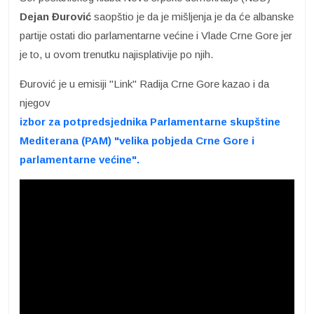
Dejan Đurović
saopštio je da je mišljenja je da će albanske
partije ostati dio parlamentarne većine i Vlade Crne Gore jer
je to, u ovom trenutku najisplativije po njih.
Đurović je u emisiji "Link" Radija Crne Gore kazao i da
njegov
izbor za potpredsjednika Parlamentarne skupštine
Mediterana (PAM) "velika pobjeda Crne Gore i
parlamentarne većine".