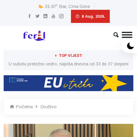
c
31.97
Bar, Crna Gora
8 Aug. 2026.
TOP VIJEST:
eni
U subotu pretežno vedro, najviša dnevna od 33 do 37 stepeni
U 
Početna
Društvo