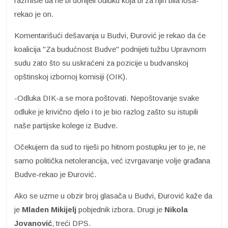
razmisle da ne bi donijeli odluku koja bi za njih bila loša-
rekao je on.
Komentarišući dešavanja u Budvi, Đurović je rekao da će
koalicija "Za budućnost Budve" podnijeti tužbu Upravnom
sudu zato što su uskraćeni za pozicije u budvanskoj
opštinskoj izbornoj komisiji (OIK).
-Odluka DIK-a se mora poštovati. Nepoštovanje svake
odluke je krivično djelo i to je bio razlog zašto su istupili
naše partijske kolege iz Budve.
Očekujem da sud to riješi po hitnom postupku jer to je, ne
samo politička netolerancija, već izvrgavanje volje građana
Budve-rekao je Đurović.
Ako se uzme u obzir broj glasača u Budvi, Đurović kaže da
je
Mladen Mikijelj
pobjednik izbora. Drugi je
Nikola
Jovanović
, treći DPS.