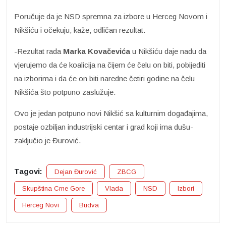
Poručuje da je NSD spremna za izbore u Herceg Novom i
Nikšiću i očekuju, kaže, odličan rezultat.
-Rezultat rada
Marka Kovačevića
u Nikšiću daje nadu da
vjerujemo da će koalicija na čijem će čelu on biti, pobijediti
na izborima i da će on biti naredne četiri godine na čelu
Nikšića što potpuno zaslužuje.
Ovo je jedan potpuno novi Nikšić sa kulturnim događajima,
postaje ozbiljan industrijski centar i grad koji ima dušu-
zaključio je Đurović.
Tagovi:
Dejan Đurović
ZBCG
Skupština Crne Gore
Vlada
NSD
Izbori
Herceg Novi
Budva