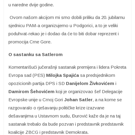
u naredne dvije godine.
Ovom našom akcijom mi smo dobili priliku da 20. jubilarnu
sjednicu PAM-a organizujemo u Podgorici, a to je veliki
poduhvat-rekao je i dodao da će to biti dobar reprezent i
promocija Crne Gore.
O sastanku sa Satlerom
Komentarišući jučerašnji sastanak premijera i lidera Pokreta
Evropa sad (PES)
Milojka
Spajića
sa predsjednikom
opozicionih partija DPS i SD
Danijelom Živkovićem
i
Damirom
Šehovićem
koji je organizovao šef Delegacije
Evropske unije u Crnoj Gori
Johan Satler
, a na kome se
razgovaralo o rješavanju političke krize izazvane
dešavanjima u Ustavnom sudu, Đurović kaže da je na taj
sastanak trebalo da bude pozvan i predstavnik predstavnik
koalicije ZBCG i predstavnik Demokrata.