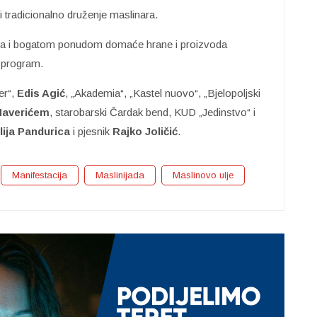
 tradicionalno druženje maslinara.
čima i bogatom ponudom domaće hrane i proizvoda
i program.
er“,
Edis Agić
, „Akademia“, „Kastel nuovo“, „Bjelopoljski
averićem
, starobarski Čardak bend, KUD „Jedinstvo“ i
lija Pandurica
i pjesnik
Rajko Joličić
.
Manifestacija
Maslinijada
Maslinovo ulje