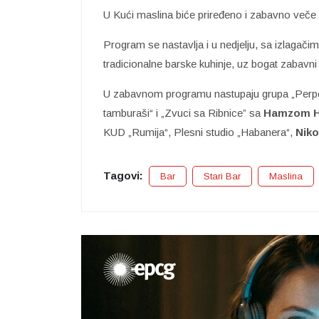
U Kući maslina biće priređeno i zabavno veče i
Program se nastavlja i u nedjelju, sa izlaga
tradicionalne barske kuhinje, uz bogat zabavn
U zabavnom programu nastupaju grupa „Perp
tamburaši“ i „Zvuci sa Ribnice” sa
Hamzom H
KUD „Rumija“, Plesni studio „Habanera“,
Niko
Tagovi:
Bar
Stari Bar
Maslina