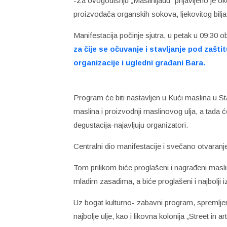
-Za ovogodišnju „Maslinijadu“ prijavljeno je ok
proizvođača organskih sokova, ljekovitog bilja,
Manifestacija počinje sjutra, u petak u 09:30 
za čije se očuvanje i stavljanje pod zašti
organizacije i ugledni građani Bara.
Program će biti nastavljen u Kući maslina u S
maslina i proizvodnji maslinovog ulja, a tada ć
degustacija-najavljuju organizatori.
Centralni dio manifestacije i svečano otvaranj
Tom prilikom biće proglašeni i nagrađeni maslin
mladim zasadima, a biće proglašeni i najbolji i
Uz bogat kulturno- zabavni program, spremljene
najbolje ulje, kao i likovna kolonija „Street in art