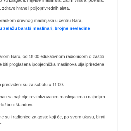
o 70 izlagača, najviše maslinara, zatim vinara, pčelara,
 zdrave hrane i poljoprivrednih alata.
obilaskom drevnog maslinjaka u centru Bara,
tu zalažu barski maslinari, brojne nevladine
tarom Baru, od 18:00 edukativnom radionicom o zaštiti
e biti proglašena ipobjednička maslinova ulja ipriređena
e predviđeni su za subotu u 11:00.
ari sa najbolje revitalizovanim maslinjacima i najboljim
zložbeni štandovi.
 su i radionice za goste koji će, po svom ukusu, birati
”.