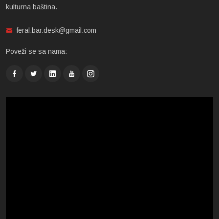
kulturna baština.
feral.bar.desk@gmail.com
Poveži se sa nama: