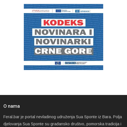
O nama
Feral.bar je portal nevladinog udruženja Sua Sponte iz Bara. Polja
djelovanja Sua Sponte su građansko društvo, pomorska tradicija i