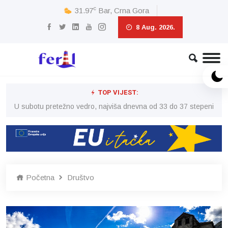
c
31.97
Bar, Crna Gora
8 Aug. 2026.
TOP VIJEST:
eni
U subotu pretežno vedro, najviša dnevna od 33 do 37 stepeni
U 
Početna
Društvo