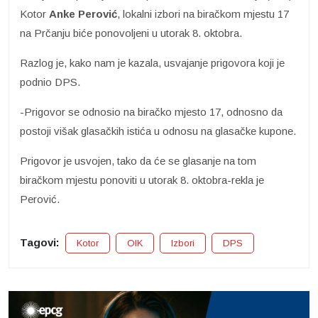
Kotor
Anke Perović
, lokalni izbori na biračkom mjestu 17
na Prčanju biće ponovoljeni u utorak 8. oktobra.
Razlog je, kako nam je kazala, usvajanje prigovora koji je
podnio DPS.
-Prigovor se odnosio na biračko mjesto 17, odnosno da
postoji višak glasačkih istića u odnosu na glasačke kupone.
Prigovor je usvojen, tako da će se glasanje na tom
biračkom mjestu ponoviti u utorak 8. oktobra-rekla je
Perović.
Tagovi:
Kotor
OIK
Izbori
DPS