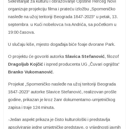
Sekretarijat za kulturu i obrazovanje Opštine Herceg Novi
organizuje projekciju filma i prateću izložbu „Spomeničko
nasleđe na užoj teritoriji Beograda 1847-2023“ u petak, 13.
septembra u Kući nobelovca Iva Andrića, sa početkom u
19:00 časova.
U slučaju kiše, mjesto događaja biće foaje dvorane Park.
O projektu će govoriti autorka
Slavica Stefanović
, filozof
Dragoljub Kojčić
i ispred producenta UG „Čuvari ognjišta“
Branko Vukomanović
.
Projekat „Spomeničko nasleđe na užoj teritoriji Beograda
1847-2023“ autorke Slavice Stefanović, realizovan prošle
godine, prikazan je kroz žanr dokumentarno-umjetničkog
zapisa i traje 124 minuta.
-Jedan aspekt prikaza je čisto kulturološki i predstavlja
apsolviranje jedne umjetničke predstave, o vrijednosti javnih