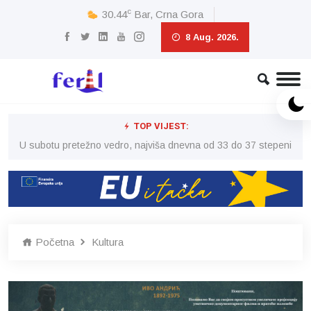
c
30.44
Bar, Crna Gora
8 Aug. 2026.
TOP VIJEST:
eni
U subotu pretežno vedro, najviša dnevna od 33 do 37 stepeni
U 
Početna
Kultura