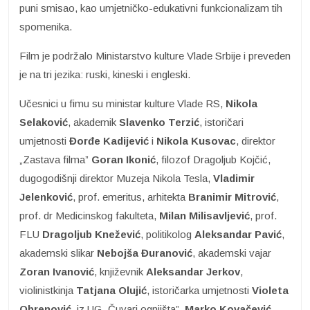
puni smisao, kao umjetničko-edukativni funkcionalizam tih
spomenika.
Film je podržalo Ministarstvo kulture Vlade Srbije i preveden
je na tri jezika: ruski, kineski i engleski.
Učesnici u fimu su ministar kulture Vlade RS,
Nikola
Selaković
, akademik
Slavenko Terzić
, istoričari
umjetnosti
Đorđe Kadijević
i
Nikola Kusovac
, direktor
„Zastava filma”
Goran Ikonić
, filozof Dragoljub Kojčić,
dugogodišnji direktor Muzeja Nikola Tesla,
Vladimir
Jelenković
, prof. emeritus, arhitekta
Branimir Mitrović
,
prof. dr Medicinskog fakulteta,
Milan Milisavljević
, prof.
FLU
Dragoljub Knežević
, politikolog
Aleksandar Pavić
,
akademski slikar
Nebojša Đuranović
, akademski vajar
Zoran Ivanović
, književnik
Aleksandar Jerkov
,
violinistkinja
Tatjana Olujić
, istoričarka umjetnosti
Violeta
Obrenović
, iz UG „Čuvari ognjišta”,
Marko Kovačević
,