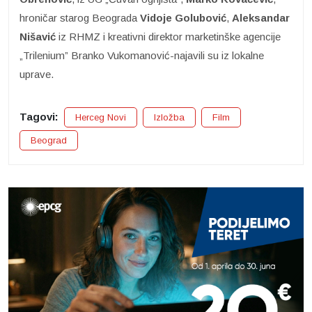
hroničar starog Beograda
Vidoje Golubović
,
Aleksandar
Nišavić
iz RHMZ i kreativni direktor marketinške agencije
„Trilenium” Branko Vukomanović-najavili su iz lokalne
uprave.
Tagovi:
Herceg Novi
Izložba
Film
Beograd