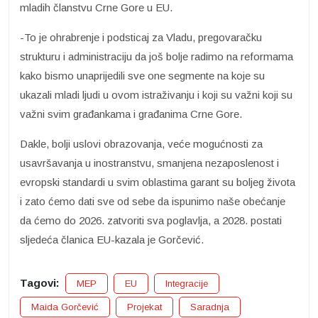
mladih članstvu Crne Gore u EU.
-To je ohrabrenje i podsticaj za Vladu, pregovaračku
strukturu i administraciju da još bolje radimo na reformama
kako bismo unaprijedili sve one segmente na koje su
ukazali mladi ljudi u ovom istraživanju i koji su važni koji su
važni svim građankama i građanima Crne Gore.
Dakle, bolji uslovi obrazovanja, veće mogućnosti za
usavršavanja u inostranstvu, smanjena nezaposlenost i
evropski standardi u svim oblastima garant su boljeg života
i zato ćemo dati sve od sebe da ispunimo naše obećanje
da ćemo do 2026. zatvoriti sva poglavlja, a 2028. postati
sljedeća članica EU-kazala je Gorčević.
Tagovi:
MEP
EU
Integracije
Maida Gorčević
Projekat
Saradnja