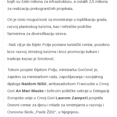
kojih su četiri miliona za infrastrukturu, a ostalih 2,5 miliona
za realizaciju prekograničnih projekata.
On je iznio mogućnosti za investiranje u toplifikaciju grada,
razvoj planinskog turizma, kao i tehničke podrške
farmerima za diversifikaciju sireva.
-Naš cilj je da Bijelo Polje postane turistički centar, posebno
kroz razvoj zimskog turizma i kroz promociju kulture i
tradicije-kazao je Smolović.
Tokom posjete Bijelom Polju, ministarka Gorčević je,
zajedno sa ministarkom rada, zapošljavanja i socijalnog
dijaloga
Naidom Nišić
, ambasadorkom Francuske u Crnoj
Gori
An
Mari Maske
i šeficom političke sekcije u Delegaciji
Evropske unije u Crnoj Gori
Laurom
Zampeti
posjetila
Dnevni centar za djecu i mlade sa smetnjama u razvoju i
Osnovnu školu „Pavle Žižić“, u Njegnjevu.