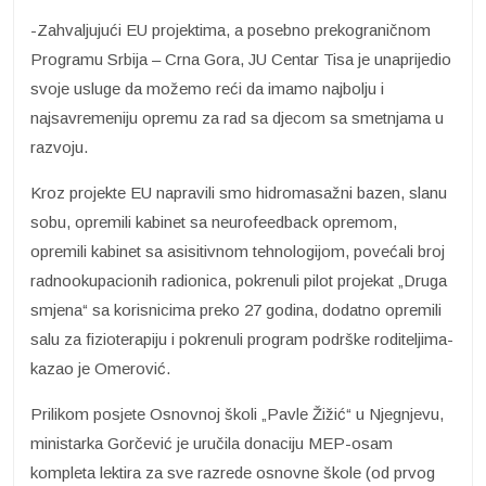
-Zahvaljujući EU projektima, a posebno prekograničnom
Programu Srbija – Crna Gora, JU Centar Tisa je unaprijedio
svoje usluge da možemo reći da imamo najbolju i
najsavremeniju opremu za rad sa djecom sa smetnjama u
razvoju.
Kroz projekte EU napravili smo hidromasažni bazen, slanu
sobu, opremili kabinet sa neurofeedback opremom,
opremili kabinet sa asisitivnom tehnologijom, povećali broj
radnookupacionih radionica, pokrenuli pilot projekat „Druga
smjena“ sa korisnicima preko 27 godina, dodatno opremili
salu za fizioterapiju i pokrenuli program podrške roditeljima-
kazao je Omerović.
Prilikom posjete Osnovnoj školi „Pavle Žižić“ u Njegnjevu,
ministarka Gorčević je uručila donaciju MEP-osam
kompleta lektira za sve razrede osnovne škole (od prvog