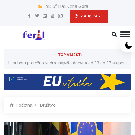
c
28.55
Bar, Crna Gora
7 Aug. 2026.
TOP VIJEST:
eni
U subotu pretežno vedro, najviša dnevna od 33 do 37 stepeni
U 
Početna
Društvo