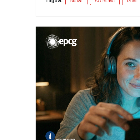
Tagovi:
Budva
SO Budva
Izbori