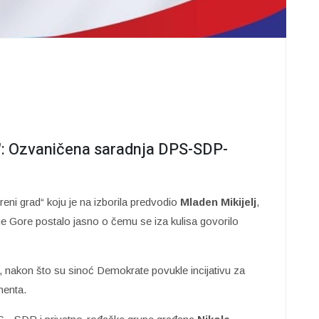
": Ozvaničena saradnja DPS-SDP-
ni grad“ koju je na izborila predvodio
Mladen Mikijelj
,
ne Gore postalo jasno o čemu se iza kulisa govorilo
, nakon što su sinoć Demokrate povukle incijativu za
menta.