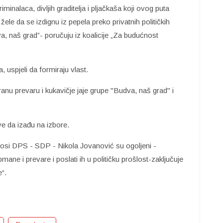
minalaca, divljih graditelja i pljačkaša koji ovog puta
ele da se izdignu iz pepela preko privatnih političkih
va, naš grad”- poručuju iz koalicije „Za budućnost
 uspjeli da formiraju vlast.
ranu prevaru i kukavičje jaje grupe "Budva, naš grad" i
 da izađu na izbore.
osi DPS - SDP - Nikola Jovanović su ogoljeni -
ane i prevare i poslati ih u političku prošlost-zaključuje
“.