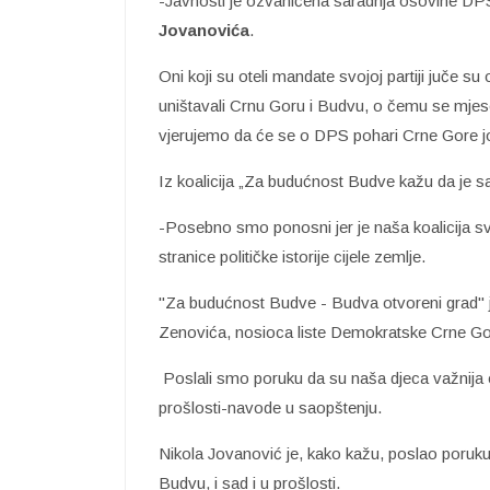
-Javnosti je ozvaničena saradnja osovine DP
Jovanovića
.
Oni koji su oteli mandate svojoj partiji juče su 
uništavali Crnu Goru i Budvu, o čemu se mje
vjerujemo da će se o DPS pohari Crne Gore još 
Iz koalicija „Za budućnost Budve kažu da je s
-Posebno smo ponosni jer je naša koalicija sv
stranice političke istorije cijele zemlje.
"Za budućnost Budve - Budva otvoreni grad" je
Zenovića, nosioca liste Demokratske Crne Gore
Poslali smo poruku da su naša djeca važnija 
prošlosti-navode u saopštenju.
Nikola Jovanović je, kako kažu, poslao poruku d
Budvu, i sad i u prošlosti.