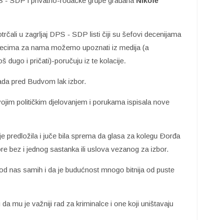
S - SDP i privatno-rođačke grupe građana
Nikole
otrčali u zagrljaj DPS - SDP listi čiji su šefovi decenijama
secima za nama možemo upoznati iz medija (a
dugo i pričati)-poručuju iz te kolacije.
ada pred Budvom lak izbor.
ojim političkim djelovanjem i porukama ispisala nove
 predložila i juče bila sprema da glasa za kolegu Ðorđa
 bez i jednog sastanka ili uslova vezanog za izbor.
od nas samih i da je budućnost mnogo bitnija od puste
a mu je važniji rad za kriminalce i one koji uništavaju