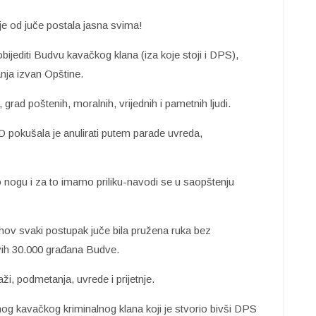
je od juče postala jasna svima!
jediti Budvu kavačkog klana (iza koje stoji i DPS),
anja izvan Opštine.
grad poštenih, moralnih, vrijednih i pametnih ljudi.
 pokušala je anulirati putem parade uvreda,
 nogu i za to imamo priliku-navodi se u saopštenju
ihov svaki postupak juče bila pružena ruka bez
 svih 30.000 građana Budve.
ži, podmetanja, uvrede i prijetnje.
ašenog kavačkog kriminalnog klana koji je stvorio bivši DPS