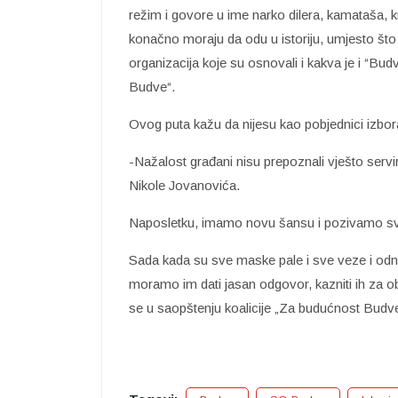
režim i govore u ime narko dilera, kamataša, kri
konačno moraju da odu u istoriju, umjesto što ž
organizacija koje su osnovali i kakva je i “Bud
Budve“.
Ovog puta kažu da nijesu kao pobjednici izbora,
-Nažalost građani nisu prepoznali vješto servi
Nikole Jovanovića.
Naposletku, imamo novu šansu i pozivamo sve
Sada kada su sve maske pale i sve veze i odn
moramo im dati jasan odgovor, kazniti ih za obm
se u saopštenju koalicije „Za budućnost Budve