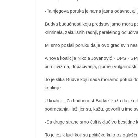
-Ta njegova poruka je nama jasna odavno, ali 
Budva budućnosti koju predstavljamo mora pobi
kriminala, zakulisnih radnji, paralelnog odlučiv
Mi smo poslali poruku da je ovo grad svih nas, 
A nova koalicija Nikola Jovanović - DPS - SPD
primitivizma, dobacivanja, glume i vulgarnosti.
To je slika Budve koju sada moramo potući do
koalicije.
U koaliciji „Za budućnost Budve“ kažu da je nj
podmetanja i laži jer su, kažu, govorili u ime
-Sa druge strane smo čuli isključivo bestidne la
To je jezik ljudi koji su političko krilo ozlogl