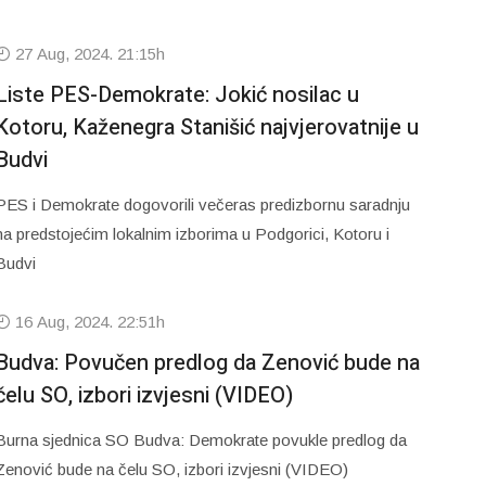
27 Aug, 2024. 21:15h
Liste PES-Demokrate: Jokić nosilac u
Kotoru, Kaženegra Stanišić najvjerovatnije u
Budvi
PES i Demokrate dogovorili večeras predizbornu saradnju
na predstojećim lokalnim izborima u Podgorici, Kotoru i
Budvi
16 Aug, 2024. 22:51h
Budva: Povučen predlog da Zenović bude na
čelu SO, izbori izvjesni (VIDEO)
Burna sjednica SO Budva: Demokrate povukle predlog da
Zenović bude na čelu SO, izbori izvjesni (VIDEO)