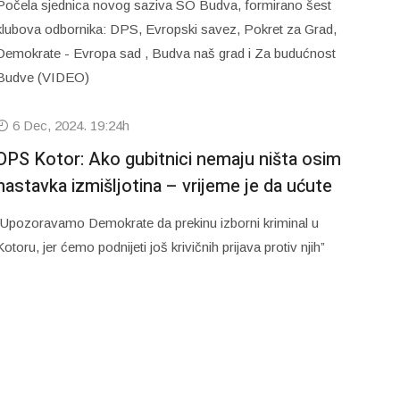
Počela sjednica novog saziva SO Budva, formirano šest
klubova odbornika: DPS, Evropski savez, Pokret za Grad,
Demokrate - Evropa sad , Budva naš grad i Za budućnost
Budve (VIDEO)
6 Dec, 2024. 19:24h
DPS Kotor: Ako gubitnici nemaju ništa osim
nastavka izmišljotina – vrijeme je da ućute
“Upozoravamo Demokrate da prekinu izborni kriminal u
Kotoru, jer ćemo podnijeti još krivičnih prijava protiv njih”