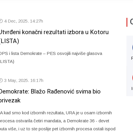
4 Dec, 2025. 14:27h
Utvrđeni konačni rezultati izbora u Kotoru
(LISTA)
DPS i lista Demokrate – PES osvojili najviše glasova
(LISTA)
3 May, 2025. 16:17h
Demokrate: Blažo Rađenović svima bio
privezak
“A kad smo kod izbornih rezultata, URA je u osam izbornih
procesa ostvarila četiri mandata, a Demokrate 36 - devet
puta više, i uz to ste poslije pet izbornih procesa ostali ispod