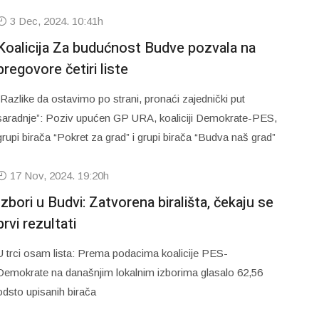
3 Dec, 2024. 10:41h
Koalicija Za budućnost Budve pozvala na
pregovore četiri liste
“Razlike da ostavimo po strani, pronaći zajednički put
saradnje”: Poziv upućen GP URA, koaliciji Demokrate-PES,
grupi birača “Pokret za grad” i grupi birača “Budva naš grad”
17 Nov, 2024. 19:20h
Izbori u Budvi: Zatvorena birališta, čekaju se
prvi rezultati
U trci osam lista: Prema podacima koalicije PES-
Demokrate na današnjim lokalnim izborima glasalo 62,56
odsto upisanih birača