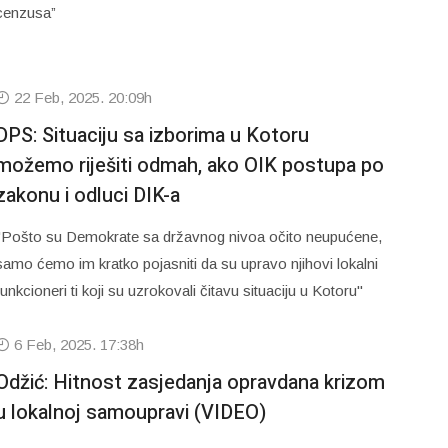
cenzusa”
22 Feb, 2025. 20:09h
DPS: Situaciju sa izborima u Kotoru
možemo riješiti odmah, ako OIK postupa po
zakonu i odluci DIK-a
"Pošto su Demokrate sa državnog nivoa očito neupućene,
samo ćemo im kratko pojasniti da su upravo njihovi lokalni
funkcioneri ti koji su uzrokovali čitavu situaciju u Kotoru"
6 Feb, 2025. 17:38h
Odžić: Hitnost zasjedanja opravdana krizom
u lokalnoj samoupravi (VIDEO)