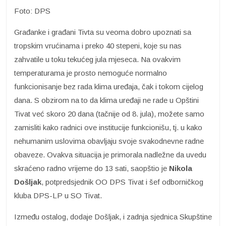
Foto: DPS
Građanke i građani Tivta su veoma dobro upoznati sa
tropskim vrućinama i preko 40 stepeni, koje su nas
zahvatile u toku tekućeg jula mjeseca. Na ovakvim
temperaturama je prosto nemoguće normalno
funkcionisanje bez rada klima uređaja, čak i tokom cijelog
dana. S obzirom na to da klima uređaji ne rade u Opštini
Tivat već skoro 20 dana (tačnije od 8. jula), možete samo
zamisliti kako radnici ove institucije funkcionišu, tj. u kako
nehumanim uslovima obavljaju svoje svakodnevne radne
obaveze. Ovakva situacija je primorala nadležne da uvedu
skraćeno radno vrijeme do 13 sati, saopštio je
Nikola
Došljak
, potpredsjednik OO DPS Tivat i šef odborničkog
kluba DPS-LP u SO Tivat.
Između ostalog, dodaje Došljak, i zadnja sjednica Skupštine