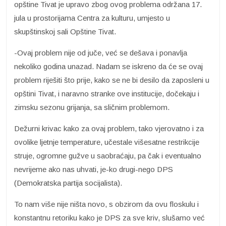
opštine Tivat je upravo zbog ovog problema održana 17.
jula u prostorijama Centra za kulturu, umjesto u
skupštinskoj sali Opštine Tivat.
-Ovaj problem nije od juče, već se dešava i ponavlja
nekoliko godina unazad. Nadam se iskreno da će se ovaj
problem riješiti što prije, kako se ne bi desilo da zaposleni u
opštini Tivat, i naravno stranke ove institucije, dočekaju i
zimsku sezonu grijanja, sa sličnim problemom.
Dežurni krivac kako za ovaj problem, tako vjerovatno i za
ovolike ljetnje temperature, učestale višesatne restrikcije
struje, ogromne gužve u saobraćaju, pa čak i eventualno
nevrijeme ako nas uhvati, je-ko drugi-nego DPS
(Demokratska partija socijalista).
To nam više nije ništa novo, s obzirom da ovu floskulu i
konstantnu retoriku kako je DPS za sve kriv, slušamo već