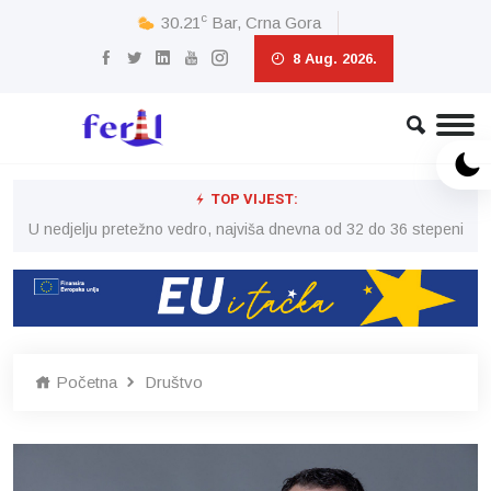
c
30.21
Bar, Crna Gora
8 Aug. 2026.
TOP VIJEST:
eni
U nedjelju pretežno vedro, najviša dnevna od 32 do 36 stepeni
U 
Početna
Društvo