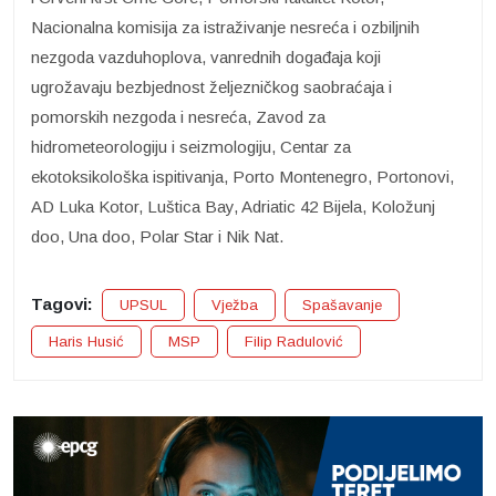
Nacionalna komisija za istraživanje nesreća i ozbiljnih
nezgoda vazduhoplova, vanrednih događaja koji
ugrožavaju bezbjednost željezničkog saobraćaja i
pomorskih nezgoda i nesreća, Zavod za
hidrometeorologiju i seizmologiju, Centar za
ekotoksikološka ispitivanja, Porto Montenegro, Portonovi,
AD Luka Kotor, Luštica Bay, Adriatic 42 Bijela, Koložunj
doo, Una doo, Polar Star i Nik Nat.
Tagovi:
UPSUL
Vježba
Spašavanje
Haris Husić
MSP
Filip Radulović