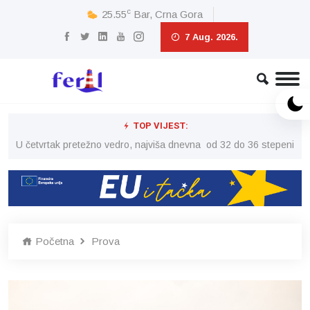
c
25.55
Bar, Crna Gora
7 Aug. 2026.
TOP VIJEST:
peni
U četvrtak pretežno vedro, najviša dnevna od 32 do 36 stepeni
U č
Početna
Prova