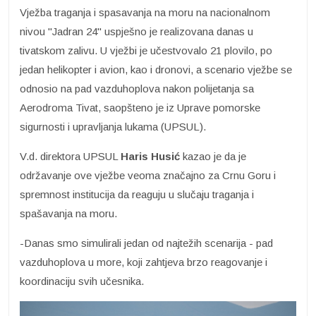
Vježba traganja i spasavanja na moru na nacionalnom
nivou "Jadran 24" uspješno je realizovana danas u
tivatskom zalivu. U vježbi je učestvovalo 21 plovilo, po
jedan helikopter i avion, kao i dronovi, a scenario vježbe se
odnosio na pad vazduhoplova nakon polijetanja sa
Aerodroma Tivat, saopšteno je iz Uprave pomorske
sigurnosti i upravljanja lukama (UPSUL).
V.d. direktora UPSUL
Haris Husić
kazao je da je
održavanje ove vježbe veoma značajno za Crnu Goru i
spremnost institucija da reaguju u slučaju traganja i
spašavanja na moru.
-Danas smo simulirali jedan od najtežih scenarija - pad
vazduhoplova u more, koji zahtjeva brzo reagovanje i
koordinaciju svih učesnika.