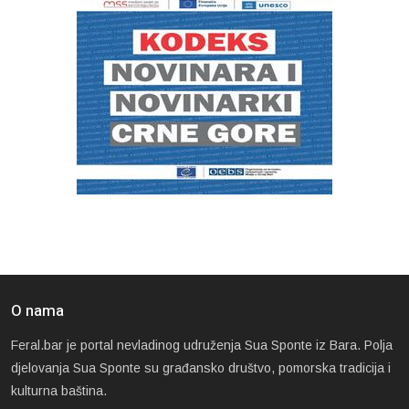
O nama
Feral.bar je portal nevladinog udruženja Sua Sponte iz Bara. Polja
djelovanja Sua Sponte su građansko društvo, pomorska tradicija i
kulturna baština.