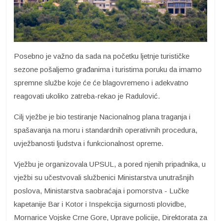
Posebno je važno da sada na početku ljetnje turističke
sezone pošaljemo građanima i turistima poruku da imamo
spremne službe koje će će blagovremeno i adekvatno
reagovati ukoliko zatreba-rekao je Radulović.
Cilj vježbe je bio testiranje Nacionalnog plana traganja i
spašavanja na moru i standardnih operativnih procedura,
uvježbanosti ljudstva i funkcionalnost opreme.
Vježbu je organizovala UPSUL, a pored njenih pripadnika, u
vježbi su učestvovali službenici Ministarstva unutrašnjih
poslova, Ministarstva saobraćaja i pomorstva - Lučke
kapetanije Bar i Kotor i Inspekcija sigurnosti plovidbe,
Mornarice Vojske Crne Gore, Uprave policije, Direktorata za