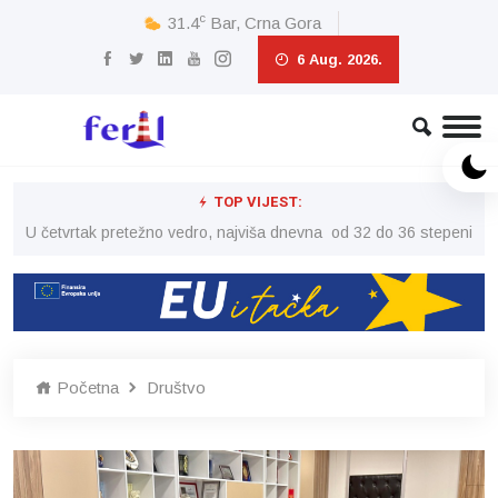
c
31.4
Bar, Crna Gora
6 Aug. 2026.
TOP VIJEST:
peni
U četvrtak pretežno vedro, najviša dnevna od 32 do 36 stepeni
U č
Početna
Društvo