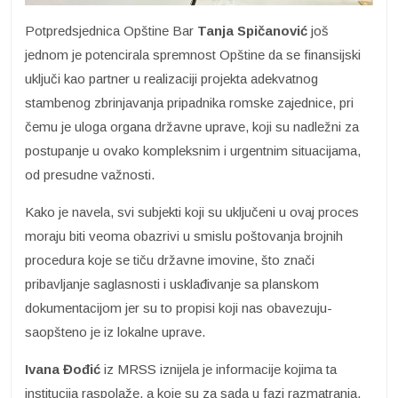
Potpredsjednica Opštine Bar
Tanja Spičanović
još
jednom je potencirala spremnost Opštine da se finansijski
uključi kao partner u realizaciji projekta adekvatnog
stambenog zbrinjavanja pripadnika romske zajednice, pri
čemu je uloga organa državne uprave, koji su nadležni za
postupanje u ovako kompleksnim i urgentnim situacijama,
od presudne važnosti.
Kako je navela, svi subjekti koji su uključeni u ovaj proces
moraju biti veoma obazrivi u smislu poštovanja brojnih
procedura koje se tiču državne imovine, što znači
pribavljanje saglasnosti i usklađivanje sa planskom
dokumentacijom jer su to propisi koji nas obavezuju-
saopšteno je iz lokalne uprave.
Ivana Đođić
iz MRSS iznijela je informacije kojima ta
institucija raspolaže, a koje su za sada u fazi razmatranja,