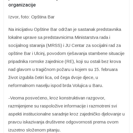
organizacije
Izvor, foto: Opština Bar
Na inicijativu Opštine Bar održan je sastanak predstavnika
lokalne uprave sa predstavnicima Ministarstva rada i
socijalnog staranja (MRSS) i JU Centar za socijalni rad za
opštine Bar i Ulcinj, povodom rješavanja stambene situacije
pripadnika romske zajednice (RE), koji su ostali bez krova
nad glavom u tragičnom požaru u kojem su 15. februara
život izgubila četiri lica, od čega dvoje djece, u
neformalnom naselju ispod brda Volujica u Baru.
-Veoma posvećeno, kroz konstruktivan razgovor,
razmijenjene su raspoložive informacije i razmotreni svi
aspekti institucionalne saradnje kroz zajedničko djelovanje u
pravcu iskazivanja društvene odgovornosti prema ovom
izuzetno složenom pitanju.