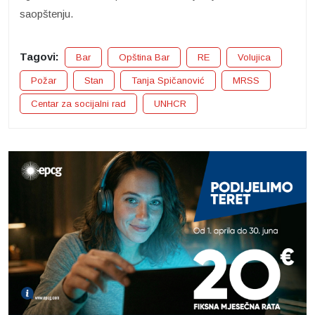
saopštenju.
Tagovi:
Bar
Opština Bar
RE
Volujica
Požar
Stan
Tanja Spičanović
MRSS
Centar za socijalni rad
UNHCR