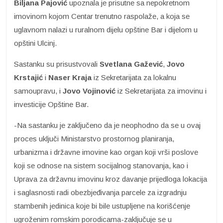
Biljana Pajović
upoznala je prisutne sa nepokretnom
imovinom kojom Centar trenutno raspolaže, a koja se
uglavnom nalazi u ruralnom dijelu opštine Bar i dijelom u
opštini Ulcinj.
Sastanku su prisustvovali
Svetlana Gažević
,
Jovo
Krstajić
i
Naser Kraja
iz Sekretarijata za lokalnu
samoupravu, i
Jovo Vojinović
iz Sekretarijata za imovinu i
investicije Opštine Bar.
-Na sastanku je zaključeno da je neophodno da se u ovaj
proces uključi Ministarstvo prostornog planiranja,
urbanizma i državne imovine kao organ koji vrši poslove
koji se odnose na sistem socijalnog stanovanja, kao i
Uprava za državnu imovinu kroz davanje prijedloga lokacija
i saglasnosti radi obezbjeđivanja parcele za izgradnju
stambenih jedinica koje bi bile ustupljene na korišćenje
ugroženim romskim porodicama-zaključuje se u