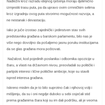
Nadležni kroz razradu idejnog rješenja moraju djelimično
izmjestiti trasu puta, pa da upravo ovim crmničkim selima
kroz izgradnju ovog puta stvorimo mogućnost razvoja, a
ne nestanak i devastaciju.
Iako je juče izostao zajednički i jedinstven stav svih
predstavnika građana u barskom parlamentu, bilo nas je
više nego dovoljno da pošaljemo jasnu poruku institucijama
da se glas građana mora poštovati.
Nažalost, kod pojedinih poslanika i odbornika opozicije u
Baru, a vlasti na državnom nivou, preovladali su politički i
partijski interesi i lične političke ambicije, koje su stavili
ispred interesa građana.
Iskreno mislim da je to bilo suprotno čak i njihovoj volji i
mišljenju, da su i oni negdje duboko u sebi osjećali stid
prema građanima Bara koji su im dali podršku, ali je veoma