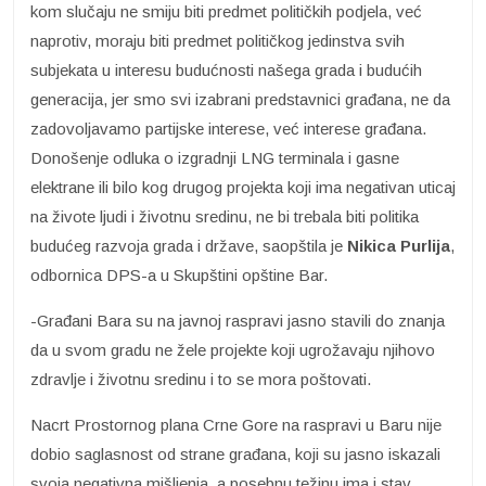
kom slučaju ne smiju biti predmet političkih podjela, već
naprotiv, moraju biti predmet političkog jedinstva svih
subjekata u interesu budućnosti našega grada i budućih
generacija, jer smo svi izabrani predstavnici građana, ne da
zadovoljavamo partijske interese, već interese građana.
Donošenje odluka o izgradnji LNG terminala i gasne
elektrane ili bilo kog drugog projekta koji ima negativan uticaj
na živote ljudi i životnu sredinu, ne bi trebala biti politika
budućeg razvoja grada i države, saopštila je
Nikica Purlija
,
odbornica DPS-a u Skupštini opštine Bar.
-Građani Bara su na javnoj raspravi jasno stavili do znanja
da u svom gradu ne žele projekte koji ugrožavaju njihovo
zdravlje i životnu sredinu i to se mora poštovati.
Nacrt Prostornog plana Crne Gore na raspravi u Baru nije
dobio saglasnost od strane građana, koji su jasno iskazali
svoja negativna mišljenja, a posebnu težinu ima i stav