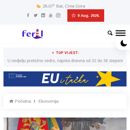
c
28.07
Bar, Crna Gora
9 Aug. 2026.
TOP VIJEST:
eni
U nedjelju pretežno vedro, najviša dnevna od 32 do 36 stepeni
U 
Početna
Ekonomija