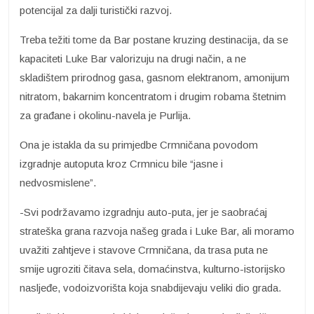
potencijal za dalji turistički razvoj.
Treba težiti tome da Bar postane kruzing destinacija, da se
kapaciteti Luke Bar valorizuju na drugi način, a ne
skladištem prirodnog gasa, gasnom elektranom, amonijum
nitratom, bakarnim koncentratom i drugim robama štetnim
za građane i okolinu-navela je Purlija.
Ona je istakla da su primjedbe Crmničana povodom
izgradnje autoputa kroz Crmnicu bile “jasne i
nedvosmislene”.
-Svi podržavamo izgradnju auto-puta, jer je saobraćaj
strateška grana razvoja našeg grada i Luke Bar, ali moramo
uvažiti zahtjeve i stavove Crmničana, da trasa puta ne
smije ugroziti čitava sela, domaćinstva, kulturno-istorijsko
nasljeđe, vodoizvorišta koja snabdijevaju veliki dio grada.