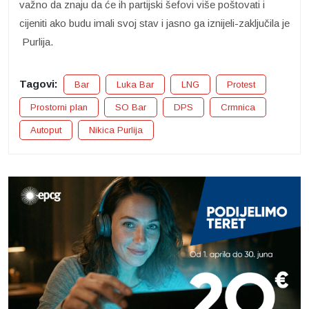
važno da znaju da će ih partijski šefovi više poštovati i
cijeniti ako budu imali svoj stav i jasno ga iznijeli-zaključila je
Purlija.
Tagovi:
Bar
Luka Bar
LNG
Protest
Prostorni plan
SO Bar
DPS
Crmnica
Autoput
Nikica Purlija