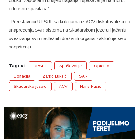
obuku “zaposlenih u dijelu traganja i spasavanja na moru,
odnosno spasilaca”.
-Predstavnici UPSUL sa kolegama iz ACV diskutovali su i o
unapređenja SAR sistema na Skadarskom jezeru i jačanju
uvezivanja svih nadležnih dražvnih organa-zaključuje se u
saopštenju.
Tagovi:
UPSUL
Spašavanje
Oprema
Donacija
Žarko Lukšić
SAR
Skadarsko jezero
ACV
Haris Husić