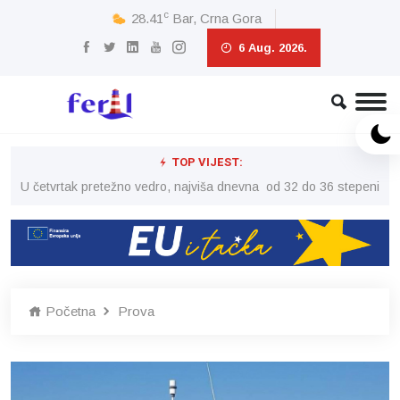
c
28.41
Bar, Crna Gora
6 Aug. 2026.
TOP VIJEST:
peni
U četvrtak pretežno vedro, najviša dnevna od 32 do 36 stepeni
U č
Početna
Prova