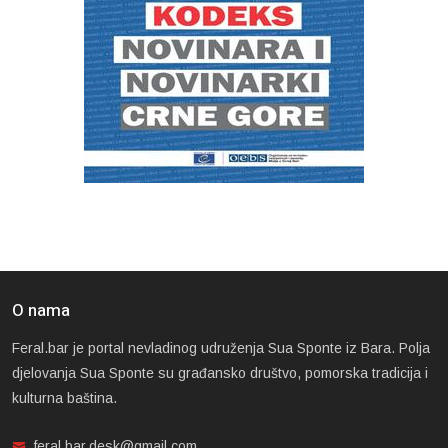
O nama
Feral.bar je portal nevladinog udruženja Sua Sponte iz Bara. Polja
djelovanja Sua Sponte su građansko društvo, pomorska tradicija i
kulturna baština.
feral.bar.desk@gmail.com