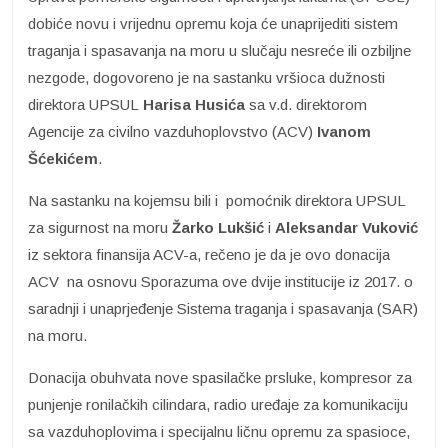
dobiće novu i vrijednu opremu koja će unaprijediti sistem
traganja i spasavanja na moru u slučaju nesreće ili ozbiljne
nezgode, dogovoreno je na sastanku vršioca dužnosti
direktora UPSUL
Harisa Husića
sa v.d. direktorom
Agencije za civilno vazduhoplovstvo (ACV)
Ivanom
Šćekićem
.
Na sastanku na kojemsu bili i pomoćnik direktora UPSUL
za sigurnost na moru
Žarko Lukšić
i
Aleksandar Vuković
iz sektora finansija ACV-a, rečeno je da je ovo donacija
ACV na osnovu Sporazuma ove dvije institucije iz 2017. o
saradnji i unaprjeđenje Sistema traganja i spasavanja (SAR)
na moru.
Donacija obuhvata nove spasilačke prsluke, kompresor za
punjenje ronilačkih cilindara, radio uređaje za komunikaciju
sa vazduhoplovima i specijalnu ličnu opremu za spasioce,