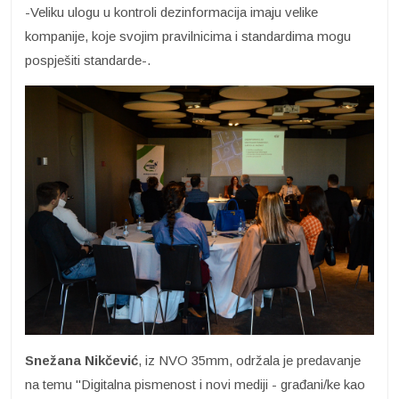
-Veliku ulogu u kontroli dezinformacija imaju velike
kompanije, koje svojim pravilnicima i standardima mogu
pospješiti standarde-.
Snežana Nikčević
, iz NVO 35mm, održala je predavanje
na temu "Digitalna pismenost i novi mediji - građani/ke kao