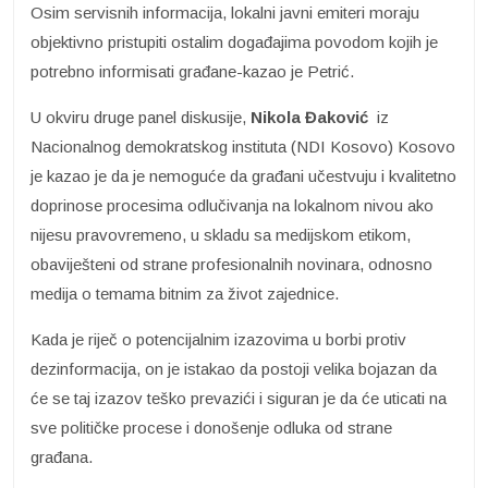
Osim servisnih informacija, lokalni javni emiteri moraju
objektivno pristupiti ostalim događajima povodom kojih je
potrebno informisati građane-kazao je Petrić.
U okviru druge panel diskusije,
Nikola Đaković
iz
Nacionalnog demokratskog instituta (NDI Kosovo) Kosovo
je kazao je da je nemoguće da građani učestvuju i kvalitetno
doprinose procesima odlučivanja na lokalnom nivou ako
nijesu pravovremeno, u skladu sa medijskom etikom,
obaviješteni od strane profesionalnih novinara, odnosno
medija o temama bitnim za život zajednice.
Kada je riječ o potencijalnim izazovima u borbi protiv
dezinformacija, on je istakao da postoji velika bojazan da
će se taj izazov teško prevazići i siguran je da će uticati na
sve političke procese i donošenje odluka od strane
građana.