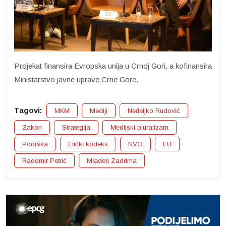
Projekat finansira Evropska unija u Crnoj Gori, a kofinansira
Ministarstvo javne uprave Crne Gore.
Tagovi:
MKM
Mediji
Neđeljko Rudović
Zakon
Strategija
Medijski pluralizam
Podrška
Etički kodeks
NVO
EU
Radomir Petrić
Mladen Zadrima