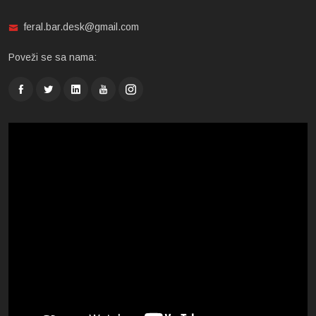
feral.bar.desk@gmail.com
Poveži se sa nama: