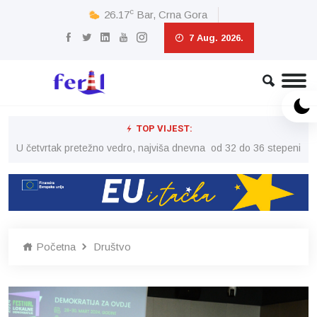
c
26.17
Bar, Crna Gora
7 Aug. 2026.
TOP VIJEST:
peni
U četvrtak pretežno vedro, najviša dnevna od 32 do 36 stepeni
U č
Početna
Društvo