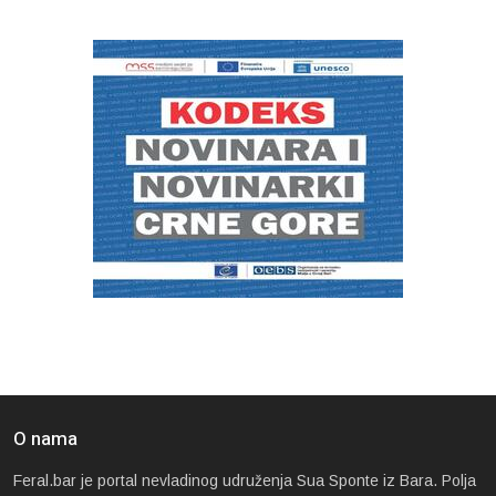
O nama
Feral.bar je portal nevladinog udruženja Sua Sponte iz Bara. Polja