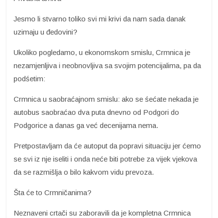
Jesmo li stvarno toliko svi mi krivi da nam sada danak
uzimaju u đedovini?
Ukoliko pogledamo, u ekonomskom smislu, Crmnica je
nezamjenljiva i neobnovljiva sa svojim potencijalima, pa da
podśetim:
Crmnica u saobraćajnom smislu: ako se śećate nekada je
autobus saobraćao dva puta dnevno od Podgori do
Podgorice a danas ga već decenijama nema.
Pretpostavljam da će autoput da popravi situaciju jer ćemo
se svi iz nje iseliti i onda neće biti potrebe za vijek vjekova
da se razmišlja o bilo kakvom vidu prevoza.
Šta će to Crmničanima?
Neznaveni crtači su zaboravili da je kompletna Crmnica