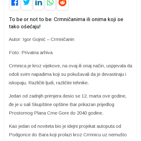
To be or not to be: Crmničanima ili onima koji se
tako ośećaju!
Autor: Igor Gojnić – Crmničanin
Foto: Privatna arhiva
Crmnica je kroz vijekove, na ovaj ili onaj način, uspjevala da
odoli svim napadima koji su pokušavali da je devastiraju i
iskopaju. Različiti ljudi, različite tehnike.
Jedan od zadnjih primjera desio se 12. marta ove godine,
đe je u sali Skupštine opštine Bar prikazan prijedlog
Prostornog Plana Crne Gore do 2040 godine.
Kao jedan od noviteta bio je idejni projekat autoputa od
Podgorice do Bara koji prolazi kroz Crmnicu uz nemušto