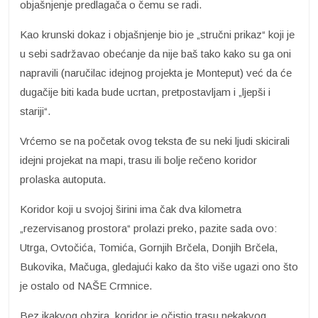
objašnjenje predlagača o čemu se radi.
Kao krunski dokaz i objašnjenje bio je „stručni prikaz“ koji je
u sebi sadržavao obećanje da nije baš tako kako su ga oni
napravili (naručilac idejnog projekta je Monteput) već da će
dugačije biti kada bude ucrtan, pretpostavljam i „ljepši i
stariji“.
Vrćemo se na početak ovog teksta đe su neki ljudi skicirali
idejni projekat na mapi, trasu ili bolje rečeno koridor
prolaska autoputa.
Koridor koji u svojoj širini ima čak dva kilometra
„rezervisanog prostora“ prolazi preko, pazite sada ovo:
Utrga, Ovtočića, Tomića, Gornjih Brčela, Donjih Brčela,
Bukovika, Mačuga, gledajući kako da što više ugazi ono što
je ostalo od NAŠE Crmnice.
Bez ikakvog obzira, koridor je očistio trasu nekakvog