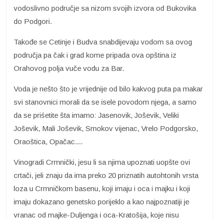
vodoslivno područje sa nizom svojih izvora od Bukovika
do Podgori.
Takođe se Cetinje i Budva snabdijevaju vodom sa ovog
područja pa čak i grad kome pripada ova opština iz
Orahovog polja vuče vodu za Bar.
Voda je nešto što je vrijednije od bilo kakvog puta pa makar
svi stanovnici morali da se isele povodom njega, a samo
da se priśetite šta imamo: Jasenovik, Joševik, Veliki
Joševik, Mali Joševik, Smokov vijenac, Vrelo Podgorsko,
Oraoštica, Opačac....
Vinogradi Crmnički, jesu li sa njima upoznati uopšte ovi
crtači, jeli znaju da ima preko 20 priznatih autohtonih vrsta
loza u Crmničkom basenu, koji imaju i oca i majku i koji
imaju dokazano genetsko porijeklo a kao najpoznatiji je
vranac od majke-Duljenga i oca-Kratošija, koje nisu