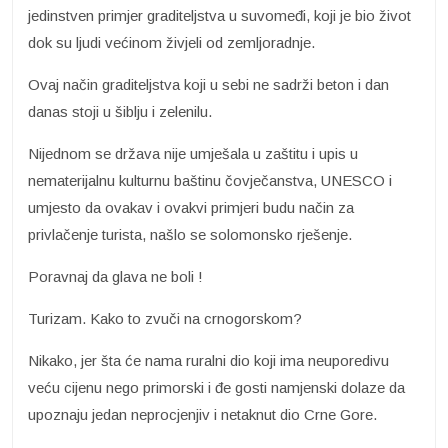
jedinstven primjer graditeljstva u suvomeđi, koji je bio život
dok su ljudi većinom živjeli od zemljoradnje.
Ovaj način graditeljstva koji u sebi ne sadrži beton i dan
danas stoji u šiblju i zelenilu.
Nijednom se država nije umješala u zaštitu i upis u
nematerijalnu kulturnu baštinu čovječanstva, UNESCO i
umjesto da ovakav i ovakvi primjeri budu način za
privlačenje turista, našlo se solomonsko rješenje.
Poravnaj da glava ne boli !
Turizam. Kako to zvuči na crnogorskom?
Nikako, jer šta će nama ruralni dio koji ima neuporedivu
veću cijenu nego primorski i đe gosti namjenski dolaze da
upoznaju jedan neprocjenjiv i netaknut dio Crne Gore.