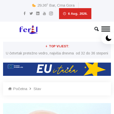
c
29.36
Bar, Crna Gora
6 Aug. 2026.
TOP VIJEST:
peni
U četvrtak pretežno vedro, najviša dnevna od 32 do 36 stepeni
U č
Početna
Stav