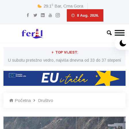
c
29.1
Bar, Crna Gora
8 Aug. 2026.
TOP VIJEST:
eni
U subotu pretežno vedro, najviša dnevna od 33 do 37 stepeni
U 
Početna
Društvo