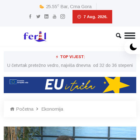
c
25.55
Bar, Crna Gora
7 Aug. 2026.
TOP VIJEST:
peni
U četvrtak pretežno vedro, najviša dnevna od 32 do 36 stepeni
U č
Početna
Ekonomija