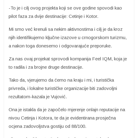
-To je i cilj ovog projekta koji se ove godine spovodi kao
pilot faza za dvije destinacije: Cetinje i Kotor.
Mi smo već krenuli sa nekim aktivnostima i cilj je da kroz
njih identifikujemo ključne izazove u crnogorskom turizmu,
a nakon toga donesemo i odgovarajuće preporuke.
Za nas ovaj projekat sprovodi kompanija Feel IQM, koja je
to radila i za brojne druge destinacije.
Tako da, vjerujemo da ćemo na kraju i mi, i turistička
privreda, i lokalne turističke organizacije biti zadovoljni
rezultatom-kazala je Vujović.
Ona je istakla da je započelo mjerenje onlajn reputacije na
nivou Cetinja i Kotora, te da je evidentirana prosječna
ocjena zadovoljstva gostiju od 88/100.