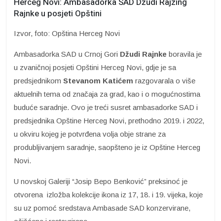
Herceg Novi: Ambasadorka SAD Džudi Rajzing
Rajnke u posjeti Opštini
Izvor, foto: Opština Herceg Novi
Ambasadorka SAD u Crnoj Gori
Džudi Rajnke
boravila je
u zvaničnoj posjeti Opštini Herceg Novi, gdje je sa
predsjednikom
Stevanom Katićem
razgovarala o više
aktuelnih tema od značaja za grad, kao i o mogućnostima
buduće saradnje. Ovo je treći susret ambasadorke SAD i
predsjednika Opštine Herceg Novi, prethodno 2019. i 2022,
u okviru kojeg je potvrđena volja obje strane za
produbljivanjem saradnje, saopšteno je iz Opštine Herceg
Novi.
U novskoj Galeriji “Josip Bepo Benković” preksinoć je
otvorena izložba kolekcije ikona iz 17, 18. i 19. vijeka, koje
su uz pomoć sredstava Ambasade SAD konzervirane,