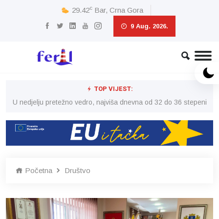
c
29.42
Bar, Crna Gora
9 Aug. 2026.
TOP VIJEST:
eni
U nedjelju pretežno vedro, najviša dnevna od 32 do 36 stepeni
U 
Početna
Društvo