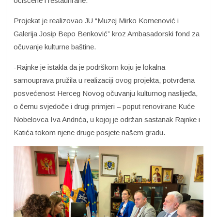
očišćene i restaurirane.
Projekat je realizovao JU “Muzej Mirko Komenović i
Galerija Josip Bepo Benković” kroz Ambasadorski fond za
očuvanje kulturne baštine.
-Rajnke je istakla da je podrškom koju je lokalna
samouprava pružila u realizaciji ovog projekta, potvrđena
posvećenost Herceg Novog očuvanju kulturnog naslijeđa,
o čemu svjedoče i drugi primjeri – poput renovirane Kuće
Nobelovca Iva Andrića, u kojoj je održan sastanak Rajnke i
Katića tokom njene druge posjete našem gradu.