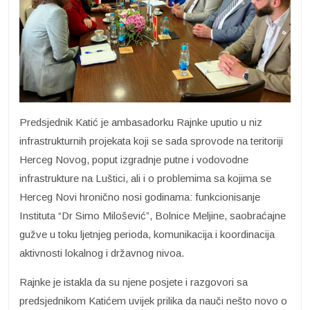
Predsjednik Katić je ambasadorku Rajnke uputio u niz
infrastrukturnih projekata koji se sada sprovode na teritoriji
Herceg Novog, poput izgradnje putne i vodovodne
infrastrukture na Luštici, ali i o problemima sa kojima se
Herceg Novi hronično nosi godinama: funkcionisanje
Instituta “Dr Simo Milošević”, Bolnice Meljine, saobraćajne
gužve u toku ljetnjeg perioda, komunikacija i koordinacija
aktivnosti lokalnog i državnog nivoa.
Rajnke je istakla da su njene posjete i razgovori sa
predsjednikom Katićem uvijek prilika da nauči nešto novo o