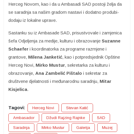
Herceg Novom, kao i da u Ambasadi SAD postoji želja da
se saradnja sa našim gradom nastavi i dodatno produbi-
dodaju iz lokalne uprave.
Sastanku su iz Ambasade SAD, prisustvovale i zamjenica
šefa Odjeljenja za medije, kulturu i obrazovanje
Suzanne
Schaefer
i koordinatorka za programe razmjene i
grantove,
Milena
Janketić
, kao i potpredsjednik Opštine
Herceg Novi,
Mirko Mustur
, sekretarka za kulturu i
obrazovanje,
Ana Zambelić Pištalo
i sekretar za
društvene djelatnosti i međunarodnu saradnju,
Mitar
Kisjelica
.
Tagovi:
Herceg Novi
Stevan Katić
Ambasador
Džudi Rajzing Rajnke
SAD
Saradnja
Mirko Mustur
Galerija
Muzej