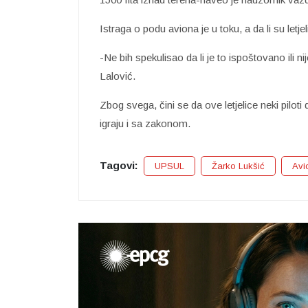
Istraga o podu aviona je u toku, a da li su letjel
-Ne bih spekulisao da li je to ispoštovano ili ni
Lalović.
Zbog svega, čini se da ove letjelice neki piloti
igraju i sa zakonom.
Tagovi:
UPSUL
Žarko Lukšić
Avi