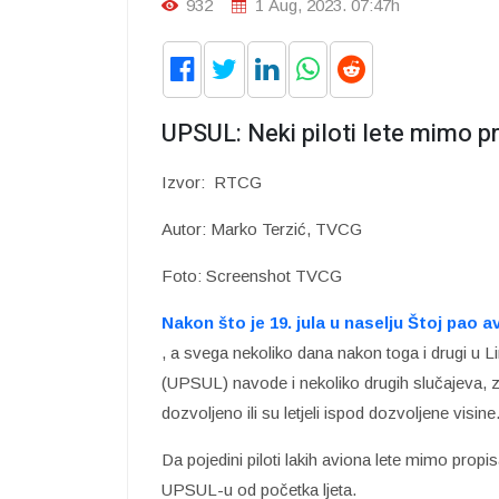
932
1 Aug, 2023. 07:47h
UPSUL: Neki piloti lete mimo p
Izvor: RTCG
Autor: Marko Terzić, TVCG
Foto: Screenshot TVCG
Nakon što je 19. jula u naselju Štoj pao a
, a svega nekoliko dana nakon toga i drugi u L
(UPSUL) navode i nekoliko drugih slučajeva, za 
dozvoljeno ili su letjeli ispod dozvoljene visine
Da pojedini piloti lakih aviona lete mimo propis
UPSUL-u od početka ljeta.