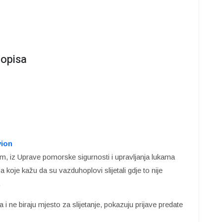
ropisa
vion
im, iz Uprave pomorske sigurnosti i upravljanja lukama
koje kažu da su vazduhoplovi slijetali gdje to nije
.
a i ne biraju mjesto za slijetanje, pokazuju prijave predate