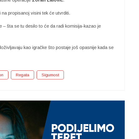
i na propisanoj visini tek će utvrditi.
je – šta se tu desilo to će da radi komisija-kazao je
 doživljavaju kao igračke što postaje još opasnije kada se
on
Regata
Sigurnost