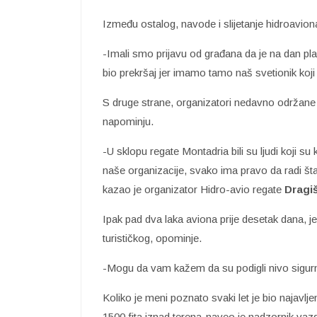
Između ostalog, navode i slijetanje hidroavion
-Imali smo prijavu od građana da je na dan pl
bio prekršaj jer imamo tamo naš svetionik koj
S druge strane, organizatori nedavno održane 
napominju.
-U sklopu regate Montadria bili su ljudi koji s
naše organizacije, svako ima pravo da radi š
kazao je organizator Hidro-avio regate
Dragiš
Ipak pad dva laka aviona prije desetak dana, je
turističkog, opominje.
-Mogu da vam kažem da su podigli nivo sigurno
Koliko je meni poznato svaki let je bio najavlj
1500 fita iznad terena-naveo je nadzornik va