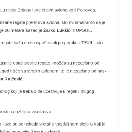
a u rijeku Bojanu i prelet dva aviona kod Petrovca.
anirane regate prelet dva aviona, što mi smatramo da je
i je 20 metara-kazao je
Žarko Lukšić
iz UPSUL.
regate kažu da su ispoštovali preporuke UPSUL, ali i
u kasnije ostali poslije regate, možda su nezavisno od
ta god hoće sa svojim avionom, to je nezavisno od nas-
a Raičević
.
dnog koji je trebalo da učestvuje u regati i drugog
sti na ozbiljno visok nivo.
en, iako su se nekada kretali u vazdušnom sloju G koji je
zdušne operacije
Zoran Lalović
.