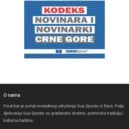
O nama
Feral.bar je portal nevladinog udruženja Sua Sponte iz Bara. Polja
djelovanja Sua Sponte su građansko društvo, pomorska tradicija i
kulturna baština.