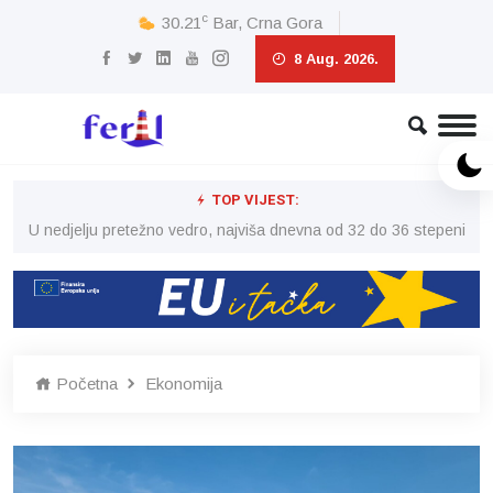
c
30.21
Bar, Crna Gora
8 Aug. 2026.
TOP VIJEST:
eni
U nedjelju pretežno vedro, najviša dnevna od 32 do 36 stepeni
U 
Početna
Ekonomija