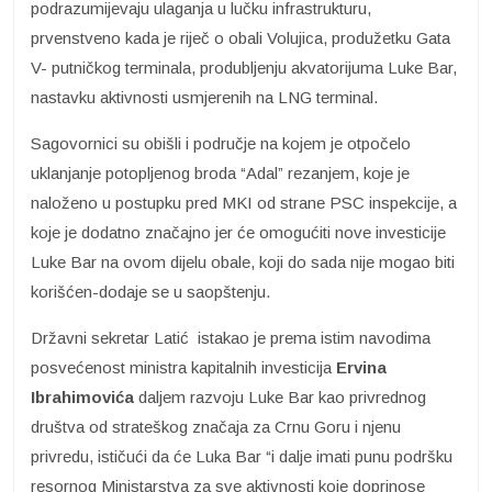
podrazumijevaju ulaganja u lučku infrastrukturu,
prvenstveno kada je riječ o obali Volujica, produžetku Gata
V- putničkog terminala, produbljenju akvatorijuma Luke Bar,
nastavku aktivnosti usmjerenih na LNG terminal.
Sagovornici su obišli i područje na kojem je otpočelo
uklanjanje potopljenog broda “Adal” rezanjem, koje je
naloženo u postupku pred MKI od strane PSC inspekcije, a
koje je dodatno značajno jer će omogućiti nove investicije
Luke Bar na ovom dijelu obale, koji do sada nije mogao biti
korišćen-dodaje se u saopštenju.
Državni sekretar Latić istakao je prema istim navodima
posvećenost ministra kapitalnih investicija
Ervina
Ibrahimovića
daljem razvoju Luke Bar kao privrednog
društva od strateškog značaja za Crnu Goru i njenu
privredu, ističući da će Luka Bar “i dalje imati punu podršku
resornog Ministarstva za sve aktivnosti koje doprinose