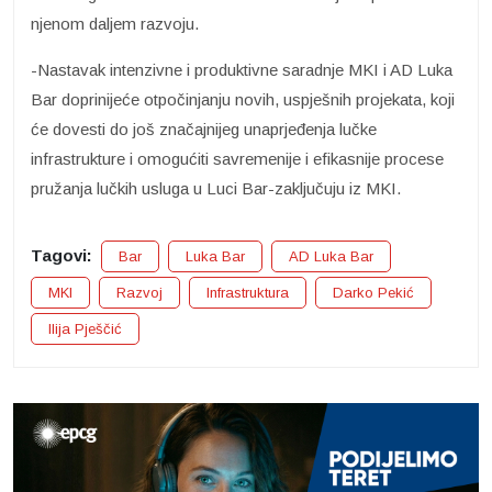
njenom daljem razvoju.
-Nastavak intenzivne i produktivne saradnje MKI i AD Luka
Bar doprinijeće otpočinjanju novih, uspješnih projekata, koji
će dovesti do još značajnijeg unaprjeđenja lučke
infrastrukture i omogućiti savremenije i efikasnije procese
pružanja lučkih usluga u Luci Bar-zaključuju iz MKI.
Tagovi:
Bar
Luka Bar
AD Luka Bar
MKI
Razvoj
Infrastruktura
Darko Pekić
Ilija Pješčić