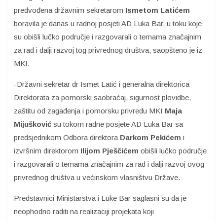
predvođena državnim sekretarom
Ismetom Latićem
boravila je danas u radnoj posjeti AD Luka Bar, u toku koje
su obišli lučko područje i razgovarali o temama značajnim
za rad i dalji razvoj tog privrednog društva, saopšteno je iz
MKI.
-Državni sekretar dr Ismet Latić i generalna direktorica
Direktorata za pomorski saobraćaj, sigurnost plovidbe,
zaštitu od zagađenja i pomorsku privredu MKI
Maja
Mijušković
su tokom radne posjete AD Luka Bar sa
predsjednikom Odbora direktora
Darkom Pekićem
i
izvršnim direktorom
Ilijom Pješčićem
obišli lučko područje
i razgovarali o temama značajnim za rad i dalji razvoj ovog
privrednog društva u većinskom vlasništvu Države.
Predstavnici Ministarstva i Luke Bar saglasni su da je
neophodno raditi na realizaciji projekata koji