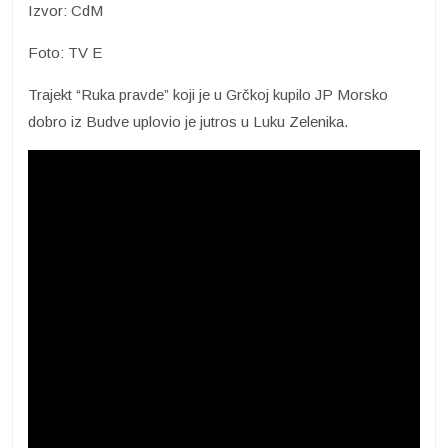
Izvor: CdM
Foto: TV E
Trajekt “Ruka pravde” koji je u Grčkoj kupilo JP Morsko
dobro iz Budve uplovio je jutros u Luku Zelenika.