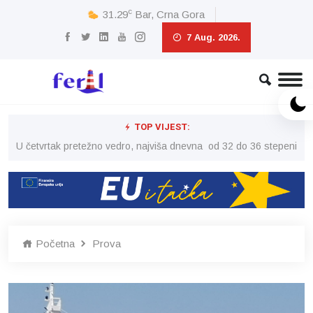
c
31.29
Bar, Crna Gora
7 Aug. 2026.
TOP VIJEST:
peni
U četvrtak pretežno vedro, najviša dnevna od 32 do 36 stepeni
U č
Početna
Prova