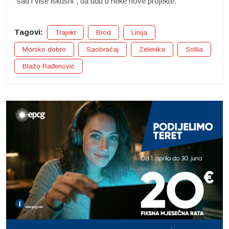
“sad i više iskusni”, da uđu u neke nove projekte.
Tagovi:
Trajekt
Brod
Linija
Morsko dobro
Saobraćaj
Zelenika
Solila
Blažo Rađenović