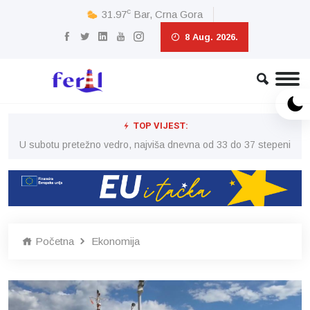
c
31.97
Bar, Crna Gora
8 Aug. 2026.
TOP VIJEST:
eni
U subotu pretežno vedro, najviša dnevna od 33 do 37 stepeni
U 
Početna
Ekonomija