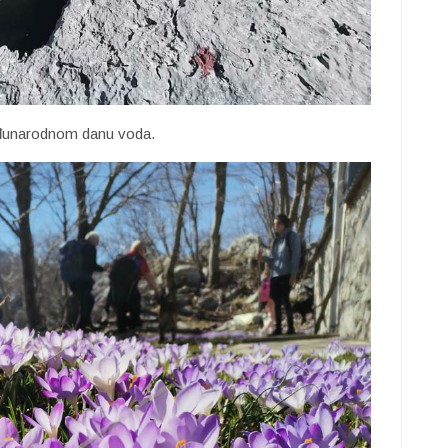
eđunarodnom danu voda.