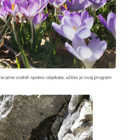
enicama vodnih speleo-objekata, učinio je ovaj program