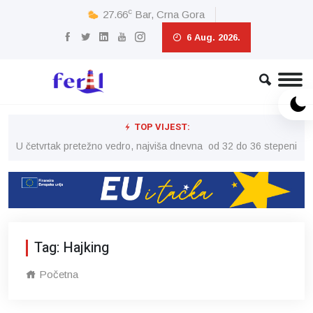
c
27.66
Bar, Crna Gora
6 Aug. 2026.
TOP VIJEST:
peni
U četvrtak pretežno vedro, najviša dnevna od 32 do 36 stepeni
U č
Tag: Hajking
Početna