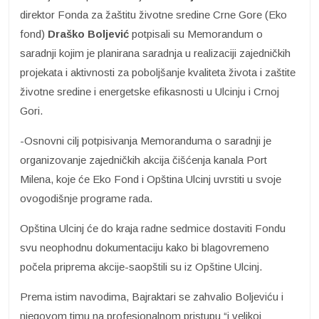
direktor Fonda za žaštitu životne sredine Crne Gore (Eko
fond)
Draško Boljević
potpisali su Memorandum o
saradnji kojim je planirana saradnja u realizaciji zajedničkih
projekata i aktivnosti za poboljšanje kvaliteta života i zaštite
životne sredine i energetske efikasnosti u Ulcinju i Crnoj
Gori.
-Osnovni cilj potpisivanja Memoranduma o saradnji je
organizovanje zajedničkih akcija čišćenja kanala Port
Milena, koje će Eko Fond i Opština Ulcinj uvrstiti u svoje
ovogodišnje programe rada.
Opština Ulcinj će do kraja radne sedmice dostaviti Fondu
svu neophodnu dokumentaciju kako bi blagovremeno
počela priprema akcije-saopštili su iz Opštine Ulcinj.
Prema istim navodima, Bajraktari se zahvalio Boljeviću i
njegovom timu na profesionalnom pristupu “i velikoj