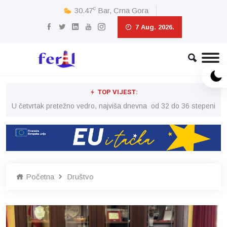
c
30.47
Bar, Crna Gora
7 Aug. 2026.
TOP VIJEST:
peni
U četvrtak pretežno vedro, najviša dnevna od 32 do 36 stepeni
U č
Početna
Društvo