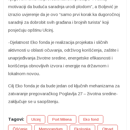
motivaciji da buduća saradnja urodi plodom”, a Boljević je
izrazio uvjerenje da je ovo “samo prvi korak ka dugoročnoj
saradnji za dobrobit svih građana i brojnih turista” koji
posjećuju opštinu Ulcinj.
-Djelatnost Eko fonda je realizacija projekata i sličnih
aktivnosti u oblasti očuvanja, održivog korišćenja, zaštite i
unaprjeđivanja životne sredine, energetske efikasnosti i
korišćenja obnovljivih izvora i energije na državnom i
lokalnom novou.
Cilj Eko fonda je da bude jedan od ključnih mehanizama za
zatvaranje pregovaračkog Poglavlja 27 – životna sredine-
zaključuje se u saopštenju.
Tagovi:
Ulcinj
Port Milena
Eko fond
Čišćenje
Memorandum
Ekologija
Otpad