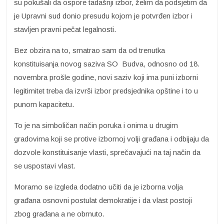
su pokušali da ospore tadašnji izbor, želim da podsjetim da
je Upravni sud donio presudu kojom je potvrđen izbor i
stavljen pravni pečat legalnosti.
Bez obzira na to, smatrao sam da od trenutka
konstituisanja novog saziva SO Budva, odnosno od 18.
novembra prošle godine, novi saziv koji ima puni izborni
legitimitet treba da izvrši izbor predsjednika opštine i to u
punom kapacitetu.
To je na simboličan način poruka i onima u drugim
gradovima koji se protive izbornoj volji građana i odbijaju da
dozvole konstituisanje vlasti, sprečavajući na taj način da
se uspostavi vlast.
Moramo se izgleda dodatno učiti da je izborna volja
građana osnovni postulat demokratije i da vlast postoji
zbog građana a ne obrnuto.