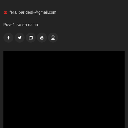
feral.bar.desk@gmail.com
Poveži se sa nama: