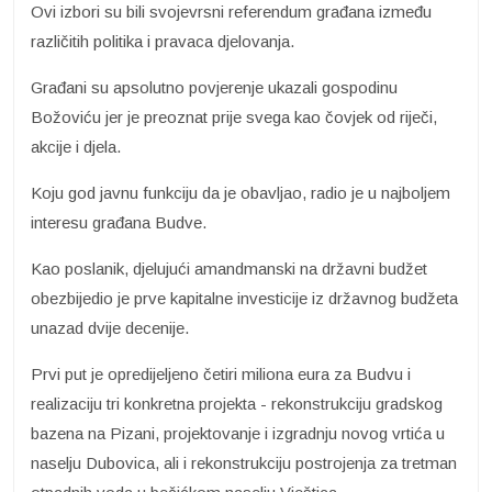
Ovi izbori su bili svojevrsni referendum građana između
različitih politika i pravaca djelovanja.
Građani su apsolutno povjerenje ukazali gospodinu
Božoviću jer je preoznat prije svega kao čovjek od riječi,
akcije i djela.
Koju god javnu funkciju da je obavljao, radio je u najboljem
interesu građana Budve.
Kao poslanik, djelujući amandmanski na državni budžet
obezbijedio je prve kapitalne investicije iz državnog budžeta
unazad dvije decenije.
Prvi put je opredijeljeno četiri miliona eura za Budvu i
realizaciju tri konkretna projekta - rekonstrukciju gradskog
bazena na Pizani, projektovanje i izgradnju novog vrtića u
naselju Dubovica, ali i rekonstrukciju postrojenja za tretman