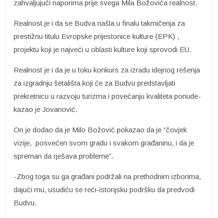
zahvaljujući naporima prije svega Mila Božovića realnost.
Realnost je i da se Budva našla u finalu takmičenja za
prestižnu titulu Evropske prijestonice kulture (EPK) ,
projektu koji je najveći u oblasti kulture koji sprovodi EU.
Realnost je i da je u toku konkurs za izradu idejnog rešenja
za izgradnju šetališta koji će za Budvu predstavljati
prekretnicu u razvoju turizma i povećanju kvaliteta ponude-
kazao je Jovanović.
On je dodao da je Milo Božović pokazao da je “čovjek
vizije, posvećen svom gradu i svakom građaninu, i da je
spreman da rješava probleme”.
-Zbog toga su ga građani podržali na prethodnim izborima,
dajući mu, usudiću se reći-istorijsku podršku da predvodi
Budvu.