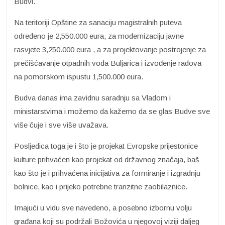
Budvi.
Na teritoriji Opštine za sanaciju magistralnih puteva
određeno je 2,550.000 eura, za modernizaciju javne
rasvjete 3,250.000 eura , a za projektovanje postrojenje za
prečišćavanje otpadnih voda Buljarica i izvođenje radova
na pomorskom ispustu 1,500.000 eura.
Budva danas ima zavidnu saradnju sa Vladom i
ministarstvima i možemo da kažemo da se glas Budve sve
više čuje i sve više uvažava.
Posljedica toga je i što je projekat Evropske prijestonice
kulture prihvaćen kao projekat od državnog značaja, baš
kao što je i prihvaćena inicijativa za formiranje i izgradnju
bolnice, kao i prijeko potrebne tranzitne zaobilaznice.
Imajući u vidu sve navedeno, a posebno izbornu volju
građana koji su podržali Božovića u njegovoj viziji daljeg