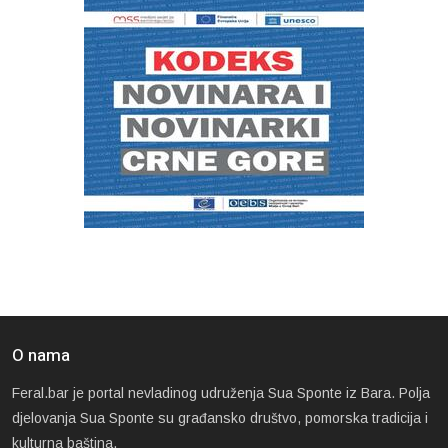
O nama
Feral.bar je portal nevladinog udruženja Sua Sponte iz Bara. Polja
djelovanja Sua Sponte su građansko društvo, pomorska tradicija i
kulturna baština.