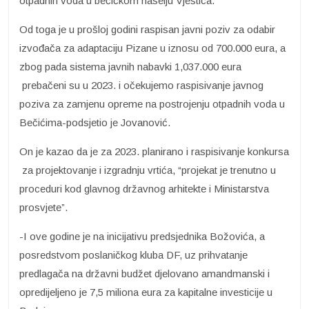
otpadnih voda u bečićkom naselju Vještica.
Od toga je u prošloj godini raspisan javni poziv za odabir
izvođača za adaptaciju Pizane u iznosu od 700.000 eura, a
zbog pada sistema javnih nabavki 1,037.000 eura
prebačeni su u 2023. i očekujemo raspisivanje javnog
poziva za zamjenu opreme na postrojenju otpadnih voda u
Bečićima-podsjetio je Jovanović.
On je kazao da je za 2023. planirano i raspisivanje konkursa
za projektovanje i izgradnju vrtića, “projekat je trenutno u
proceduri kod glavnog državnog arhitekte i Ministarstva
prosvjete”.
-I ove godine je na inicijativu predsjednika Božovića, a
posredstvom poslaničkog kluba DF, uz prihvatanje
predlagača na državni budžet djelovano amandmanski i
opredijeljeno je 7,5 miliona eura za kapitalne investicije u