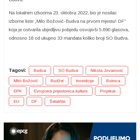
Na lokalnim izborima 23. oktobra 2022. bio je nosilac
izborne liste „Milo Božović-Budva na prvom mjestu! DF”
koja je ostvarila ubjedljivu pobjedu osvojivši 5.690 glasova,
odnosno 18 od ukupno 33 mandata koliko broji SO Budva.
Tagovi:
Budva
SO Budva
Nikola Jovanović
Milo Božović
Budžet
Investicije
Bolnica
EPK
Evropska prijestonica kulture
Projekat
EU
DF
Šetalište