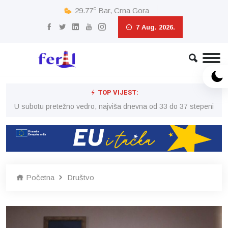
c
29.77
Bar, Crna Gora
7 Aug. 2026.
TOP VIJEST:
eni
U subotu pretežno vedro, najviša dnevna od 33 do 37 stepeni
U 
Početna
Društvo