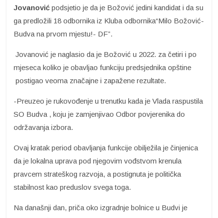
Jovanović
podsjetio je da je Božović jedini kandidat i da su
ga predložili 18 odbornika iz Kluba odbornika“Milo Božović-
Budva na prvom mjestu!- DF”.
Jovanović je naglasio da je Božović u 2022. za četiri i po
mjeseca koliko je obavljao funkciju predsjednika opštine
postigao veoma značajne i zapažene rezultate.
-Preuzeo je rukovođenje u trenutku kada je Vlada raspustila
SO Budva , koju je zamjenjivao Odbor povjerenika do
održavanja izbora.
Ovaj kratak period obavljanja funkcije obilježila je činjenica
da je lokalna uprava pod njegovim vođstvom krenula
pravcem strateškog razvoja, a postignuta je politička
stabilnost kao preduslov svega toga.
Na današnji dan, priča oko izgradnje bolnice u Budvi je