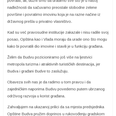
povratiti, ali, dužni smo da uradimo sve što je u našoj
nadležnosti da sačuvamo preostale slobodne zelene
površine i povratimo imovinu koja je na razne načine iz
državnog prešla u privatno vlasništvo.
Kad su već pravosudne institucije zakazale i nisu radile svoj
posao, Opština kao i Vlada moraju da urade ono što mogu
kako bi povratili dio imovine i stavili je u funkciju građana.
Želim da Budvu pozicioniramo još više na ljestvici
metropola turizma i atraktivnih turističkih destinacija, jer
Budva i građani Budve to zaslužuju.
Obaveza svih nas je da radimo u tom pravcu i da
zajedničkim naporima Budvu povedemo putem ubrzanog
održivog razvoja u korist građana.
Zahvaljujem na ukazanoj prilici da sa mjesta predsjednika
Opštine Budva pružim doprinos u rukovođenju gradskom