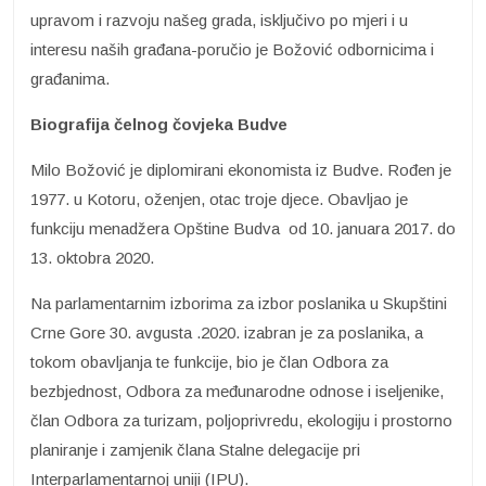
upravom i razvoju našeg grada, isključivo po mjeri i u
interesu naših građana-poručio je Božović odbornicima i
građanima.
Biografija čelnog čovjeka Budve
Milo Božović je diplomirani ekonomista iz Budve. Rođen je
1977. u Kotoru, oženjen, otac troje djece. Obavljao je
funkciju menadžera Opštine Budva od 10. januara 2017. do
13. oktobra 2020.
Na parlamentarnim izborima za izbor poslanika u Skupštini
Crne Gore 30. avgusta .2020. izabran je za poslanika, a
tokom obavljanja te funkcije, bio je član Odbora za
bezbjednost, Odbora za međunarodne odnose i iseljenike,
član Odbora za turizam, poljoprivredu, ekologiju i prostorno
planiranje i zamjenik člana Stalne delegacije pri
Interparlamentarnoj uniji (IPU).