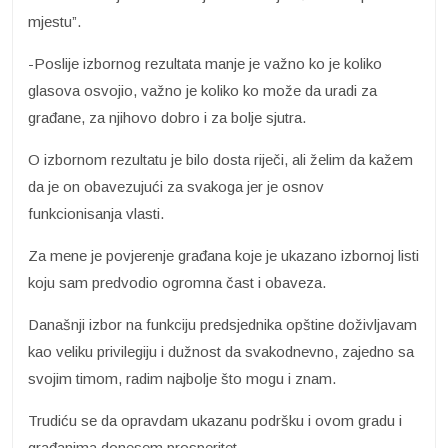
mjestu”.
-Poslije izbornog rezultata manje je važno ko je koliko
glasova osvojio, važno je koliko ko može da uradi za
građane, za njihovo dobro i za bolje sjutra.
O izbornom rezultatu je bilo dosta riječi, ali želim da kažem
da je on obavezujući za svakoga jer je osnov
funkcionisanja vlasti.
Za mene je povjerenje građana koje je ukazano izbornoj listi
koju sam predvodio ogromna čast i obaveza.
Današnji izbor na funkciju predsjednika opštine doživljavam
kao veliku privilegiju i dužnost da svakodnevno, zajedno sa
svojim timom, radim najbolje što mogu i znam.
Trudiću se da opravdam ukazanu podršku i ovom gradu i
građanima donesem prosperitet.