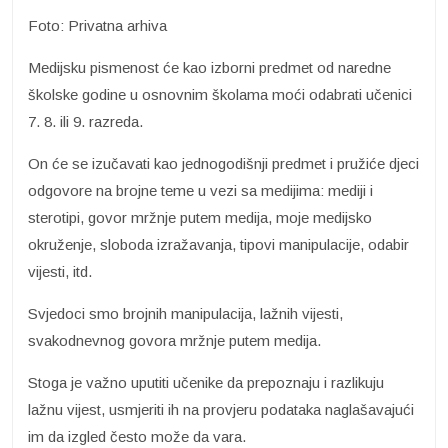
Foto: Privatna arhiva
Medijsku pismenost će kao izborni predmet od naredne
školske godine u osnovnim školama moći odabrati učenici
7. 8. ili 9. razreda.
On će se izučavati kao jednogodišnji predmet i pružiće djeci
odgovore na brojne teme u vezi sa medijima: mediji i
sterotipi, govor mržnje putem medija, moje medijsko
okruženje, sloboda izražavanja, tipovi manipulacije, odabir
vijesti, itd.
Svjedoci smo brojnih manipulacija, lažnih vijesti,
svakodnevnog govora mržnje putem medija.
Stoga je važno uputiti učenike da prepoznaju i razlikuju
lažnu vijest, usmjeriti ih na provjeru podataka naglašavajući
im da izgled često može da vara.