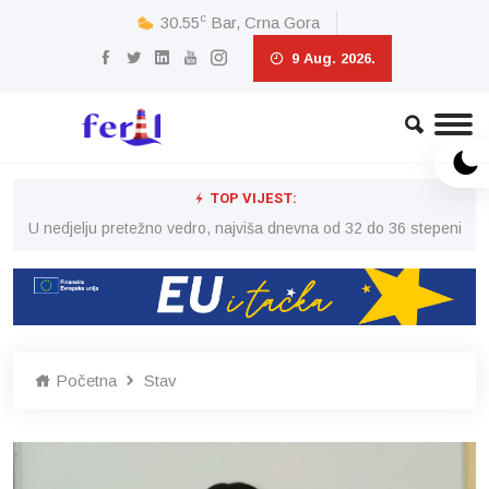
c
30.55
Bar, Crna Gora
9 Aug. 2026.
TOP VIJEST:
eni
U nedjelju pretežno vedro, najviša dnevna od 32 do 36 stepeni
U 
Početna
Stav