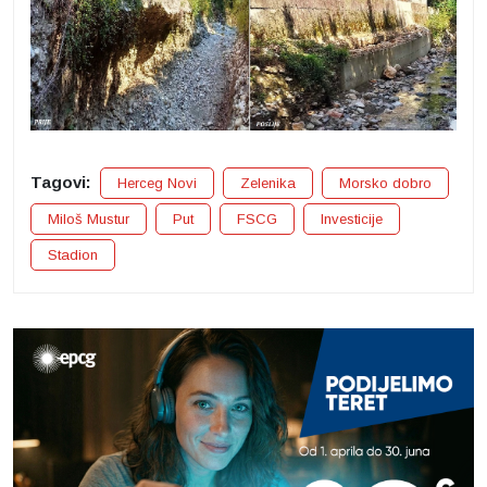
Tagovi:
Herceg Novi
Zelenika
Morsko dobro
Miloš Mustur
Put
FSCG
Investicije
Stadion