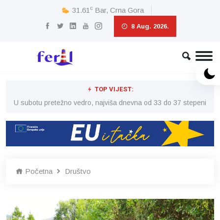
c
31.61
Bar, Crna Gora
8 Aug. 2026.
TOP VIJEST:
eni
U subotu pretežno vedro, najviša dnevna od 33 do 37 stepeni
U 
Početna
Društvo