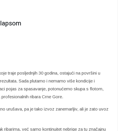
olapsom
oje traje posljednjih 30 godina, ostajući na površini u
h rezultata. Sada plutamo i nemamo više kondicije i
baci pojas za spasavanje, potonućemo skupa s flotom,
 profesionalnih ribara Crne Gore.
no urušava, pa je tako izvoz zanemarljiv, ali je zato uvoz
itak ribarima, već samo kontinuitet nebrige za tu značajnu