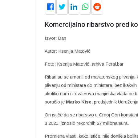
Komercijalno ribarstvo pred k
Izvor: Dan
Autor: Ksenija Matović
Foto: Ksenija Matović, arhiva Feral.bar
Ribari su se umorili od maratonskog plivanja, k
plivanju od ministara do ministara, bez ikakvi
ukoliko nam ni ova nova manjinska vlada ne 
poručio je
Marko Kise
, predsjednik Udruženja
On ističe da se ribarstvo u Crnoj Gori konstant
u 2021. iznosio rekordnih 27 miliona eura.
Promjena vlasti, kako ističe, nije donijela bolj