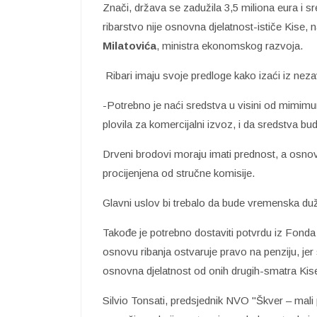
Znači, država se zadužila 3,5 miliona eura i s
ribarstvo nije osnovna djelatnost-ističe Kise,
Milatovića
, ministra ekonomskog razvoja.
Ribari imaju svoje predloge kako izaći iz neza
-Potrebno je naći sredstva u visini od mimimum
plovila za komercijalni izvoz, i da sredstva b
Drveni brodovi moraju imati prednost, a osnovn
procijenjena od stručne komisije.
Glavni uslov bi trebalo da bude vremenska duži
Takođe je potrebno dostaviti potvrdu iz Fonda P
osnovu ribanja ostvaruje pravo na penziju, jer s
osnovna djelatnost od onih drugih-smatra Kis
Silvio Tonsati, predsjednik NVO "Škver – mali p