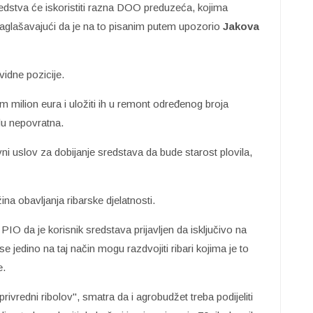
redstva će iskoristiti razna DOO preduzeća, kojima
 naglašavajući da je na to pisanim putem upozorio
Jakova
vidne pozicije.
 milion eura i uložiti ih u remont određenog broja
udu nepovratna.
i uslov za dobijanje sredstava da bude starost plovila,
na obavljanja ribarske djelatnosti.
IO da je korisnik sredstava prijavljen da isključivo na
e jedino na taj način mogu razdvojiti ribari kojima je to
e.
rivredni ribolov", smatra da i agrobudžet treba podijeliti