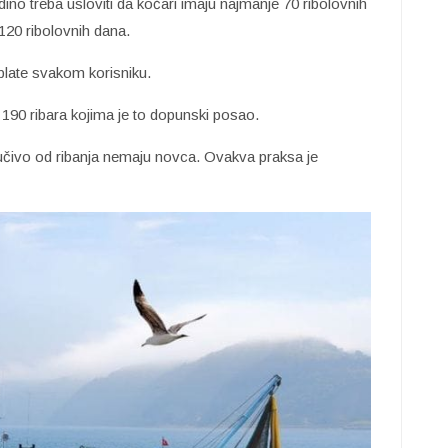
dino treba usloviti da kočari imaju najmanje 70 ribolovnih
) 120 ribolovnih dana.
plate svakom korisniku.
 190 ribara kojima je to dopunski posao.
ljučivo od ribanja nemaju novca. Ovakva praksa je