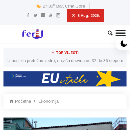
c
27.99
Bar, Crna Gora
8 Aug. 2026.
TOP VIJEST:
eni
U nedjelju pretežno vedro, najviša dnevna od 32 do 36 stepeni
U 
Početna
Ekonomija