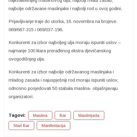
najkvalitetnijeg maslinovog ulja, najbolji mladi zasad,
najbolje održavane maslinjake i najbolji rod u ovoj godini.
Prijavljivanje traje do utorka, 16. novembra na brojeve.
069/667-315 i 069/037-196.
Konkurenti za izbor najboljeg ulja moraju ispuniti uslov –
najmanje 100 litara prerađenog ekstra djevičanskog
ovogodišnjeg ulja.
Konkurenti za izbor najbolje održavanog maslinjaka i
mladog zasada i najuspješniji rod moraju ispuniti uslov,
odnosno posjedovati 50 stabala maslina- objašnjavaju
organizatori.
Tagovi:
Maslina
Bar
Maslinijada
Stari Bar
Manifestacija