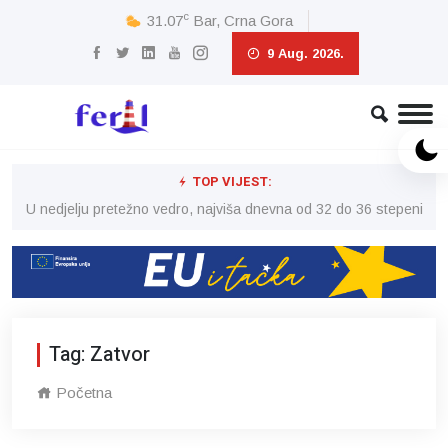
c
31.07
Bar, Crna Gora
9 Aug. 2026.
TOP VIJEST:
eni
U nedjelju pretežno vedro, najviša dnevna od 32 do 36 stepeni
U 
Tag: Zatvor
Početna