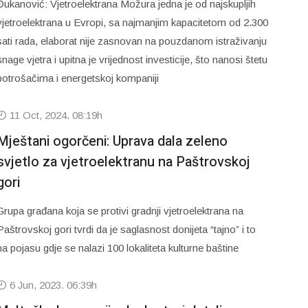
Đukanović: Vjetroelektrana Možura jedna je od najskupljih
vjetroelektrana u Evropi, sa najmanjim kapacitetom od 2.300
sati rada, elaborat nije zasnovan na pouzdanom istraživanju
snage vjetra i upitna je vrijednost investicije, što nanosi štetu
potrošačima i energetskoj kompaniji
11 Oct, 2024. 08:19h
Mještani ogorčeni: Uprava dala zeleno
svjetlo za vjetroelektranu na Paštrovskoj
gori
Grupa građana koja se protivi gradnji vjetroelektrana na
Paštrovskoj gori tvrdi da je saglasnost donijeta “tajno” i to
na pojasu gdje se nalazi 100 lokaliteta kulturne baštine
6 Jun, 2023. 06:39h