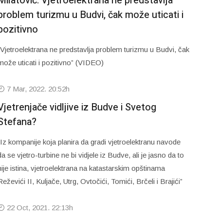
Milatović: Vjetroelektrana ne predstavlja
problem turizmu u Budvi, čak može uticati i
pozitivno
“Vjetroelektrana ne predstavlja problem turizmu u Budvi, čak
može uticati i pozitivno” (VIDEO)
7 Mar, 2022. 20:52h
Vjetrenjače vidljive iz Budve i Svetog
Stefana?
“Iz kompanije koja planira da gradi vjetroelektranu navode
da se vjetro-turbine ne bi vidjele iz Budve, ali je jasno da to
nije istina, vjetroelektrana na katastarskim opštinama
Reževići II, Kuljače, Utrg, Ovtočići, Tomići, Brčeli i Brajići”
22 Oct, 2021. 22:13h