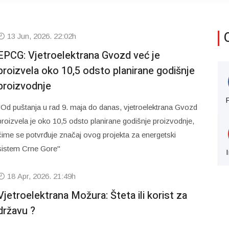
13 Jun, 2026. 22:02h
EPCG: Vjetroelektrana Gvozd već je
proizvela oko 10,5 odsto planirane godišnje
proizvodnje
"Od puštanja u rad 9. maja do danas, vjetroelektrana Gvozd
proizvela je oko 10,5 odsto planirane godišnje proizvodnje,
čime se potvrđuje značaj ovog projekta za energetski
sistem Crne Gore"
18 Apr, 2026. 21:49h
Vjetroelektrana Možura: Šteta ili korist za
državu ?