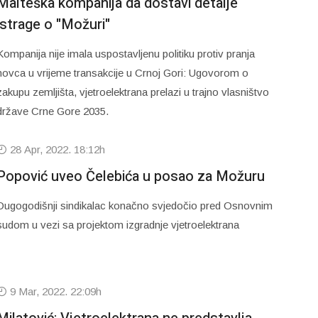
Malteška kompanija da dostavi detalje
istrage o "Možuri"
Kompanija nije imala uspostavljenu politiku protiv pranja
novca u vrijeme transakcije u Crnoj Gori: Ugovorom o
zakupu zemljišta, vjetroelektrana prelazi u trajno vlasništvo
države Crne Gore 2035.
28 Apr, 2022. 18:12h
Popović uveo Čelebića u posao za Možuru
Dugogodišnji sindikalac konačno svjedočio pred Osnovnim
sudom u vezi sa projektom izgradnje vjetroelektrana
9 Mar, 2022. 22:09h