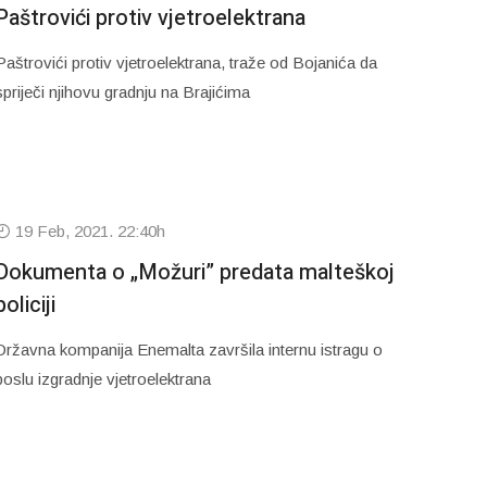
Paštrovići protiv vjetroelektrana
Paštrovići protiv vjetroelektrana, traže od Bojanića da
spriječi njihovu gradnju na Brajićima
19 Feb, 2021. 22:40h
Dokumenta o „Možuri” predata malteškoj
policiji
Državna kompanija Enemalta završila internu istragu o
poslu izgradnje vjetroelektrana