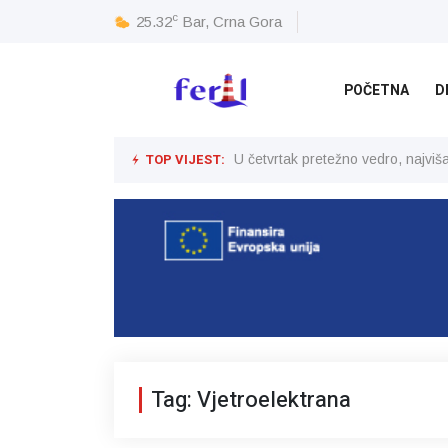
c
25.32
Bar, Crna Gora
POČETNA
D
TOP VIJEST:
U četvrtak pretežno vedro, najvi
Tag: Vjetroelektrana