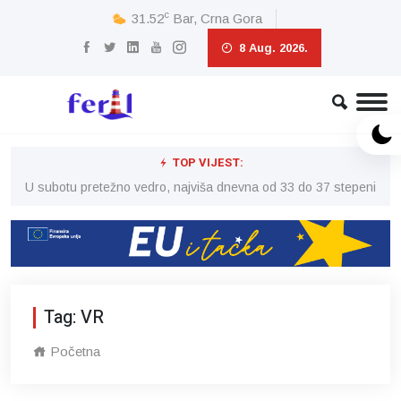
c
31.52
Bar, Crna Gora
8 Aug. 2026.
TOP VIJEST:
eni
U subotu pretežno vedro, najviša dnevna od 33 do 37 stepeni
U 
Tag: VR
Početna