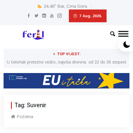
c
24.46
Bar, Crna Gora
7 Aug. 2026.
TOP VIJEST:
peni
U četvrtak pretežno vedro, najviša dnevna od 32 do 36 stepeni
U č
Tag: Suvenir
Početna