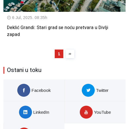
6 Jul, 2025. 08:35h
Deklić Grandi: Stari grad se noću pretvara u Divlji
zapad
1
Ostani u toku
Facebook
Twitter
LinkedIn
YouTube