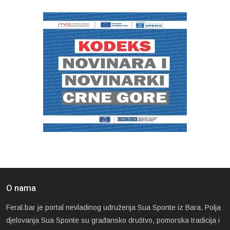
O nama
Feral.bar je portal nevladinog udruženja Sua Sponte iz Bara. Polja
djelovanja Sua Sponte su građansko društvo, pomorska tradicija i