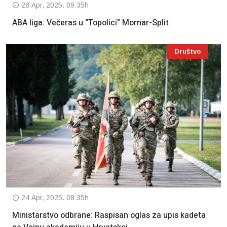
28 Apr, 2025. 09:35h
ABA liga: Večeras u “Topolici” Mornar-Split
Društvo
24 Apr, 2025. 08:35h
Ministarstvo odbrane: Raspisan oglas za upis kadeta