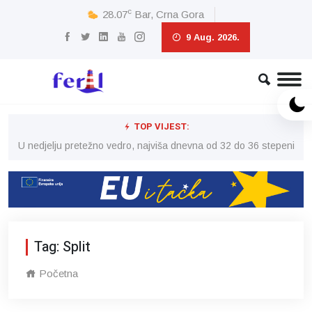
c
28.07
Bar, Crna Gora
9 Aug. 2026.
TOP VIJEST:
eni
U nedjelju pretežno vedro, najviša dnevna od 32 do 36 stepeni
U 
Tag: Split
Početna