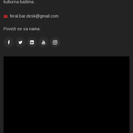
kulturna baština.
feral.bar.desk@gmail.com
Poveži se sa nama: