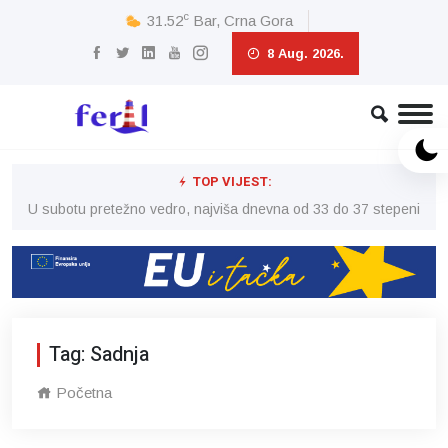
c
31.52
Bar, Crna Gora
8 Aug. 2026.
TOP VIJEST:
eni
U subotu pretežno vedro, najviša dnevna od 33 do 37 stepeni
U 
Tag: Sadnja
Početna