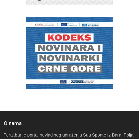
O nama
Feral.bar je portal nevladinog udruženja Sua Sponte iz Bara. Polja