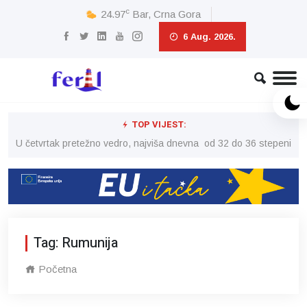
c
24.97
Bar, Crna Gora
6 Aug. 2026.
TOP VIJEST:
peni
U četvrtak pretežno vedro, najviša dnevna od 32 do 36 stepeni
U č
Tag: Rumunija
Početna