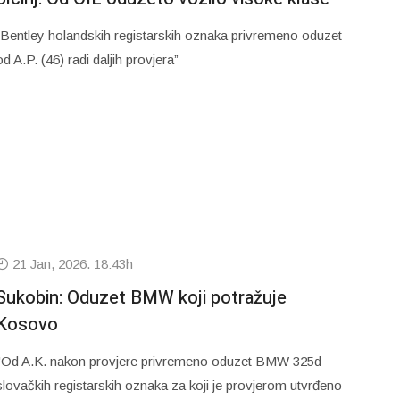
„Bentley holandskih registarskih oznaka privremeno oduzet
od A.P. (46) radi daljih provjera”
21 Jan, 2026. 18:43h
Sukobin: Oduzet BMW koji potražuje
Kosovo
"Od A.K. nakon provjere privremeno oduzet BMW 325d
slovačkih registarskih oznaka za koji je provjerom utvrđeno