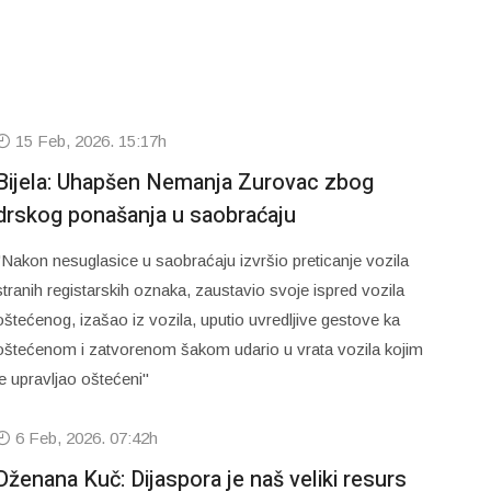
15 Feb, 2026. 15:17h
Bijela: Uhapšen Nemanja Zurovac zbog
drskog ponašanja u saobraćaju
"Nakon nesuglasice u saobraćaju izvršio preticanje vozila
stranih registarskih oznaka, zaustavio svoje ispred vozila
oštećenog, izašao iz vozila, uputio uvredljive gestove ka
oštećenom i zatvorenom šakom udario u vrata vozila kojim
je upravljao oštećeni"
6 Feb, 2026. 07:42h
Dženana Kuč: Dijaspora je naš veliki resurs