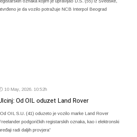
registarskih oznaka kojim je upravljao D.S. (55) iz Švedske,
utvrđeno je da vozilo potražuje NCB Interpol Beograd
10 May, 2026. 10:52h
Ulcinj: Od OIL oduzet Land Rover
“Od OIL S.U. (41) oduzeto je vozilo marke Land Rover
Freelander podgoričkih registarskih oznaka, kao i elektronski
uređaji radi daljih provjera”