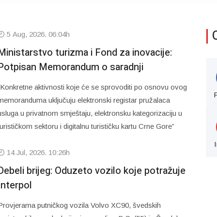
5 Aug, 2026. 06:04h
Ministarstvo turizma i Fond za inovacije:
Potpisan Memorandum o saradnji
“Konkretne aktivnosti koje će se sprovoditi po osnovu ovog
memoranduma uključuju elektronski registar pružalaca
usluga u privatnom smještaju, elektronsku kategorizaciju u
turističkom sektoru i digitalnu turističku kartu Crne Gore”
14 Jul, 2026. 10:26h
Debeli brijeg: Oduzeto vozilo koje potražuje
Interpol
Provjerama putničkog vozila Volvo XC90, švedskih