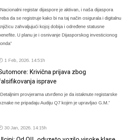
“Nacionalni registar dijaspore je aktivan, i naša dijaspora
treba da se registruje kako bi na taj način osigurala i digitalnu
knjižicu zahvaljujući kojoj dobija i određene statusne
benefite. U planu je i osnivanje Dijasporskog investicionog
fonda”
1 Feb, 2026. 14:51h
Sutomore: Krivična prijava zbog
falsifikovanja isprave
“Detaljnim provjerama utvrđeno je da istaknute registarske
oznake ne pripadaju Audiju Q7 kojim je upravljao G.M.”
30 Jan, 2026. 14:15h
Ulcinj: Od OIL oduzeto vozilo visoke klase