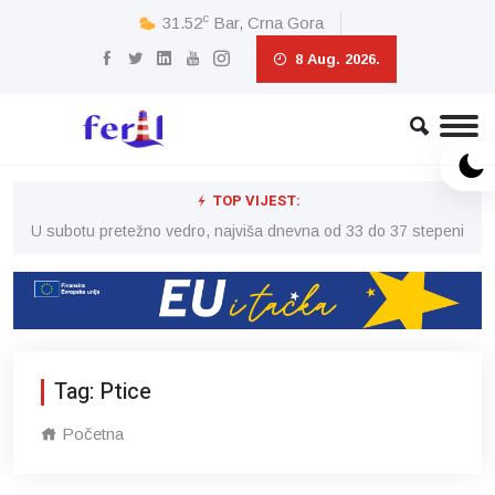
c
31.52
Bar, Crna Gora
8 Aug. 2026.
TOP VIJEST:
eni
U subotu pretežno vedro, najviša dnevna od 33 do 37 stepeni
U 
Tag: Ptice
Početna