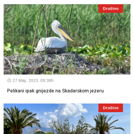
Društvo
27 May, 2023. 09:36h
Pelikani ipak gnijezde na Skadarskom jezeru
Društvo