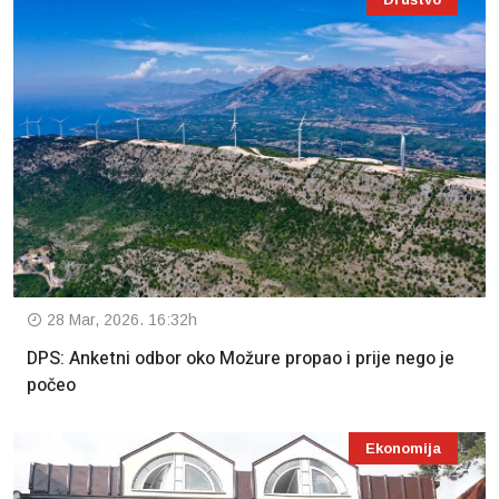
28 Mar, 2026. 16:32h
DPS: Anketni odbor oko Možure propao i prije nego je
počeo
Ekonomija