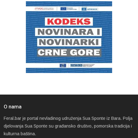
O nama
Feral.bar je portal nevladinog udruženja Sua Sponte iz Bara. Polja
djelovanja Sua Sponte su građansko društvo, pomorska tradicija i
kulturna baština.