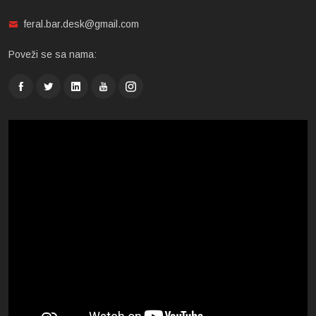
feral.bar.desk@gmail.com
Poveži se sa nama: