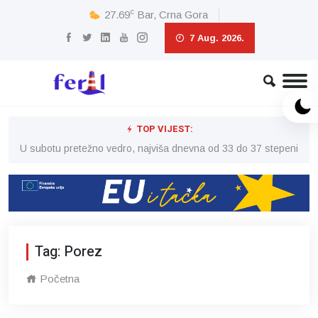
c
27.69
Bar, Crna Gora
7 Aug. 2026.
TOP VIJEST:
eni
U subotu pretežno vedro, najviša dnevna od 33 do 37 stepeni
U 
Tag: Porez
Početna