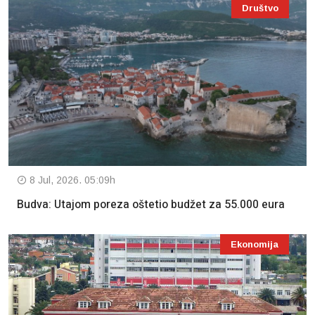
Društvo
8 Jul, 2026. 05:09h
Budva: Utajom poreza oštetio budžet za 55.000 eura
Ekonomija