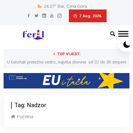
c
24.27
Bar, Crna Gora
7 Aug. 2026.
TOP VIJEST:
peni
U četvrtak pretežno vedro, najviša dnevna od 32 do 36 stepeni
U č
Tag: Nadzor
Početna