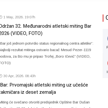
1 May, 2026. 19:07h
Održan 32. Međunarodni atletski miting Bar
2026 (VIDEO, FOTO)
“Bar još jednom potvrdio status regionalnog centra atletike”:
Najbolji rezultat mitinga ostvario bacač Mesud Pezer-1119
bodova, za što mu je pripao Trofej „Boro Ičević“ (VIDEO,
FOTO)
30 Apr, 2026. 08:43h
Bar: Prvomajski atletski miting uz učešće
takmičara iz deset zemalja
Miting će svečano otvoriti predsjednik Opštine Bar Dušan