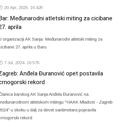
20 Apr, 2025. 16:42h
Bar: Međunarodni atletski miting za cicibane
27. aprila
U organizaciji AK Sanja: Međunarodni atletski miting za
cicibane 27. aprila u Baru
7 Jul, 2024. 18:57h
Zagreb: Anđela Đuranović opet postavila
crnogorski rekord
Članica barskog AK Sanja Anđela Đuranović na
međunarodnom atletskom mitingu "HAAK Mladost - Zagreb
2024" u skoku u dalj za devet santimetara popravila
crnogorski rekord