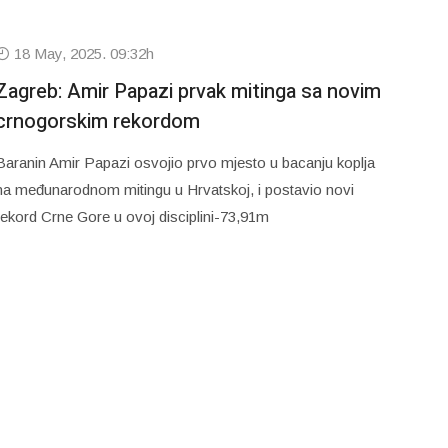
18 May, 2025. 09:32h
Zagreb: Amir Papazi prvak mitinga sa novim
crnogorskim rekordom
Baranin Amir Papazi osvojio prvo mjesto u bacanju koplja
na međunarodnom mitingu u Hrvatskoj, i postavio novi
rekord Crne Gore u ovoj disciplini-73,91m