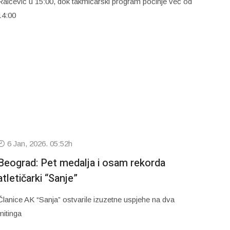
Raičević u 15:00, dok takmičarski program počinje već od
14:00
6 Jan, 2026. 05:52h
Beograd: Pet medalja i osam rekorda
atletičarki “Sanje”
Članice AK “Sanja” ostvarile izuzetne uspjehe na dva
mitinga