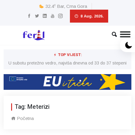
c
32.4
Bar, Crna Gora
8 Aug. 2026.
TOP VIJEST:
eni
U subotu pretežno vedro, najviša dnevna od 33 do 37 stepeni
U 
Tag: Meterizi
Početna