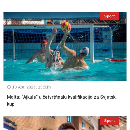
Sport
10 Apr, 2026. 19:51h
Malta: “Ajkule” u četvrtfinalu kvalifikacija za Svjetski
kup
Sport