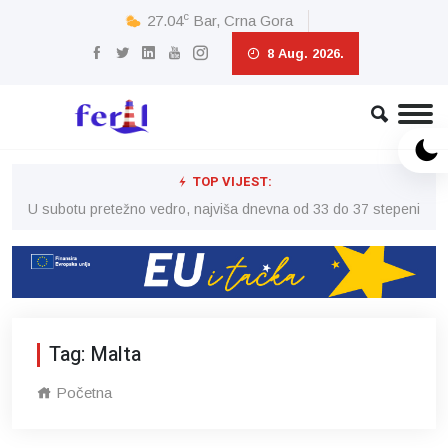
c
27.04
Bar, Crna Gora
8 Aug. 2026.
TOP VIJEST:
eni
U subotu pretežno vedro, najviša dnevna od 33 do 37 stepeni
U 
Tag: Malta
Početna