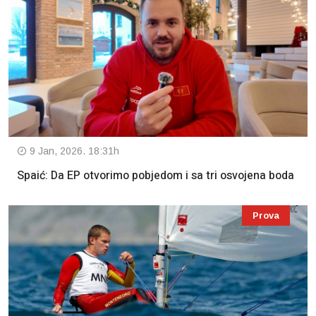
9 Jan, 2026. 18:31h
Spaić: Da EP otvorimo pobjedom i sa tri osvojena boda
Prova