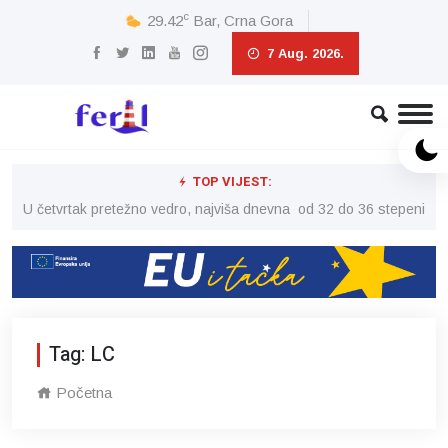
c
29.42
Bar, Crna Gora
7 Aug. 2026.
TOP VIJEST:
peni
U četvrtak pretežno vedro, najviša dnevna od 32 do 36 stepeni
U č
Tag: LC
Početna