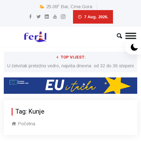
c
25.09
Bar, Crna Gora
7 Aug. 2026.
TOP VIJEST:
peni
U četvrtak pretežno vedro, najviša dnevna od 32 do 36 stepeni
U č
Tag: Kunje
Početna